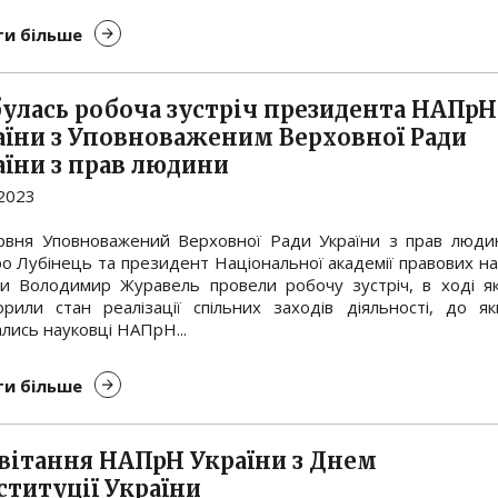
и більше
булась робоча зустріч президента НАПрН
аїни з Уповноваженим Верховної Ради
аїни з прав людини
.2023
рвня Уповноважений Верховної Ради України з прав люди
о Лубінець та президент Національної академії правових на
ни Володимир Журавель провели робочу зустріч, в ході як
орили стан реалізації спільних заходів діяльності, до як
лись науковці НАПрН...
и більше
вітання НАПрН України з Днем
ституції України