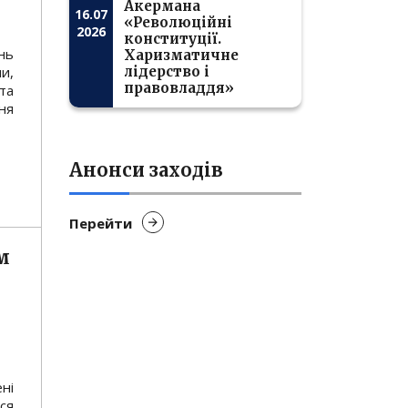
Акермана
16.07
«Революційні
2026
конституції.
нь
Харизматичне
и,
лідерство і
правовладдя»
та
ня
Анонси заходів
Перейти
м
ні
ся