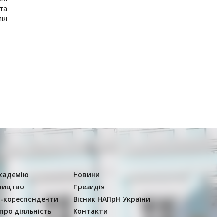
та
ія
кадемію
Новини
ництво
Президія
-кореспонденти
Вісник НАПрН України
 про діяльність
Контакти