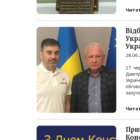
Читат
Від
Укр
Укр
28.06
27 че
Дмитр
Украї
обгов
залуча
Читат
При
Кон