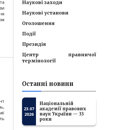
та
Наукові заходи
ви
Наукові установи
ня
ом
Оголошення
Події
Президія
Центр правничої
термінології
Останні новини
нт
Національній
ь,
23.07
академії правових
ії
наук України — 33
2026
ть
роки