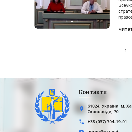
Всеук
страт
правов
Читат
Пагінація
1
записів
Контакти
61024, Українa, м. Ха
Сковороди, 70
+38 (057) 704-19-01
aprnu@ukr.net