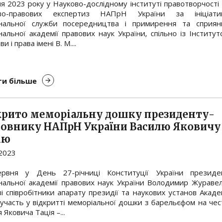
я 2023 року у Науково-дослідному інституті правотворчості 
ово-правових експертиз НАПрН України за ініціати
нальної служби посередництва і примирення та сприян
альної академії правових наук України, спільно із Інститут
и і права імені В. М....
и більше
крито меморіальну дошку президенту-
новнику НАПрН України Василю Яковичу
ію
.2023
рвня у День 27-річниці Конституції України президе
нальної академії правових наук України Володимир Журавел
і співробітники апарату президії та наукових установ Академ
 участь у відкритті меморіальної дошки з барельєфом на чес
 Яковича Тація –...