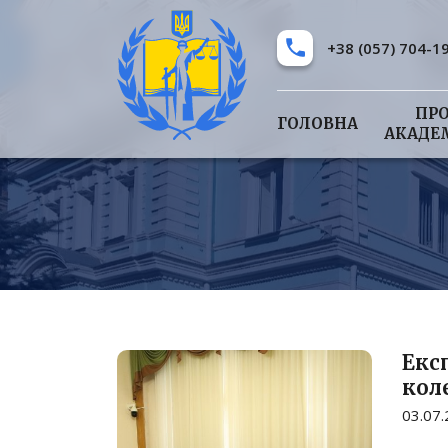
+38 (057) 704-1
ПР
ГОЛОВНА
АКАДЕ
Екс
кол
03.07