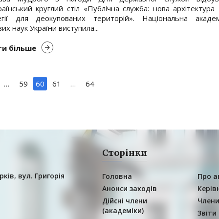
раїнський круглий стіл «Публічна служба: нова архітектура 
егії для деокупованих територій». Національна академ
их наук України виступила...
и більше
…
59
60
61
…
64
Сторінки
рків, вул. Григорія
Головна
Про а
Анонси заходів
Керів
Дійсні члени
Члени
(академіки)
Звіти