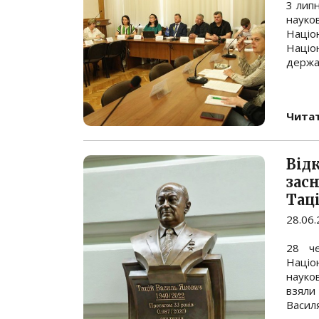
3 липн
наук
Націо
Націон
держав
Читат
Від
зас
Тац
28.06
28 че
Націо
науков
взяли
Василя