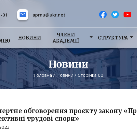
9-01
aprnu@ukr.net
О
ЧЛЕНИ
НОВИНИ
СТРУКТУРА
МІЮ
АКАДЕМІЇ
Новини
Головна
/
Новини
/
Сторінка 60
пертне обговорення проєкту закону «Пр
ективні трудові спори»
.2023