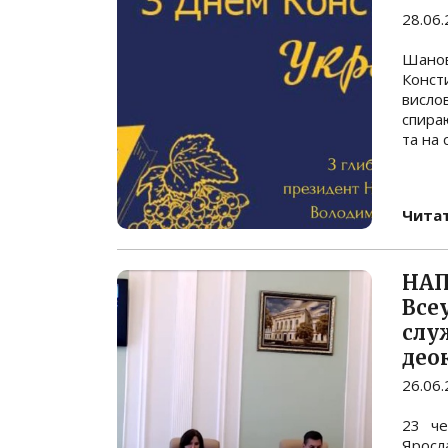
28.06
Шанов
Конст
висл
спира
та на 
Читат
НАП
Все
служ
део
26.06
23 че
Яросл