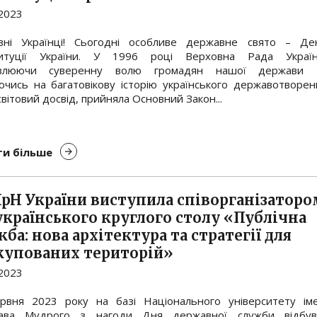
.2023
ні Українці! Сьогодні особливе державне свято – Де
итуції України. У 1996 році Верховна Рада Україн
овлюючи суверенну волю громадян нашої держави 
ючись на багатовікову історію українського державотворен
світовий досвід, прийняла Основний Закон...
и більше
рН України виступила співорганізаторо
українського круглого столу «Публічна
ба: нова архітектура та стратегії для
купованих територій»
.2023
рвня 2023 року на базі Національного університету іме
ава Мудрого з нагоди Дня державної служби відбув