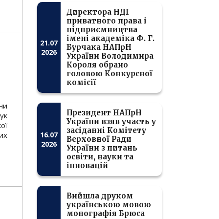
Директора НДІ
приватного права і
підприємництва
імені академіка Ф. Г.
21.07
Бурчака НАПрН
2026
України Володимира
Короля обрано
головою Конкурсної
комісії
ни
Президент НАПрН
ук
України взяв участь у
ої
засіданні Комітету
их
16.07
Верховної Ради
2026
України з питань
освіти, науки та
інновацій
Вийшла друком
українською мовою
монографія Брюса