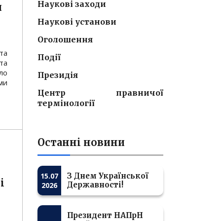
Наукові заходи
и
Наукові установи
Оголошення
та
Події
та
ло
Президія
ми
Центр правничої
термінології
Останні новини
15.07
З Днем Української
і
Державності!
2026
Президент НАПрН