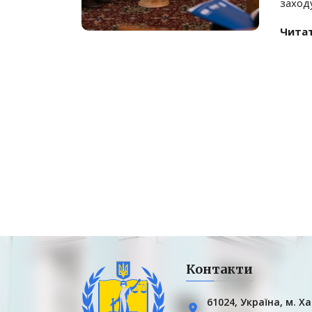
заходу
Читат
Контакти
61024, Українa, м. Ха