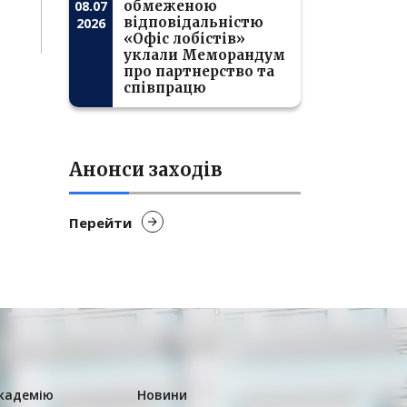
08.07
обмеженою
відповідальністю
2026
«Офіс лобістів»
уклали Меморандум
про партнерство та
співпрацю
Анонси заходів
Перейти
кадемію
Новини