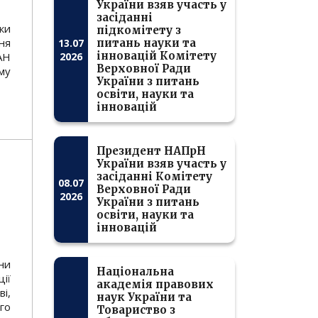
України взяв участь у
засіданні
ки
підкомітету з
ня
13.07
питань науки та
інновацій Комітету
2026
АН
Верховної Ради
му
України з питань
освіти, науки та
інновацій
Президент НАПрН
України взяв участь у
засіданні Комітету
08.07
Верховної Ради
2026
України з питань
освіти, науки та
інновацій
ни
Національна
ії
академія правових
і,
наук України та
го
Товариство з