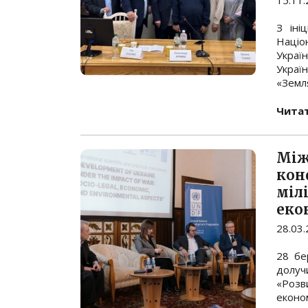
15.11
З іні
Націо
Украї
Украї
«Земля
Читат
Між
кон
міл
еко
28.03
28 бе
долуч
«Розв
еконо