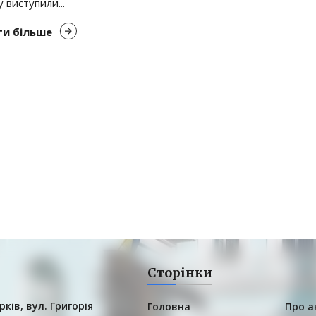
 виступили...
и більше
Сторінки
рків, вул. Григорія
Головна
Про а