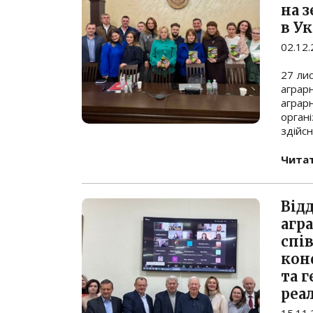
на 
в Ук
02.12
27 лис
аграр
аграр
орган
здійсн
Читат
Від
агр
спі
кон
та 
реал