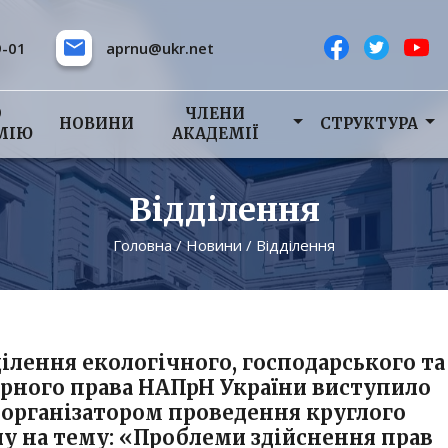
9-01
aprnu@ukr.net
О
ЧЛЕНИ
НОВИНИ
СТРУКТУРА
МІЮ
АКАДЕМІЇ
Відділення
Головна
/
Новини
/
Відділення
ділення екологічного, господарського та
арного права НАПрН України виступило
ворганізатором проведення круглого
лу на тему: «Проблеми здійснення прав