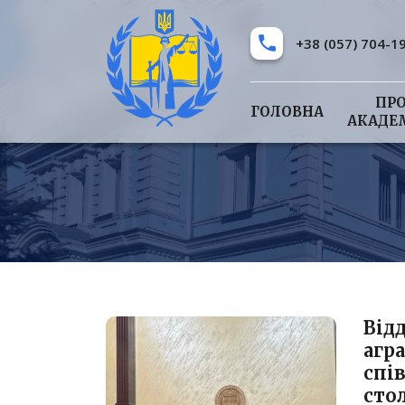
+38 (057) 704-1
ПР
ГОЛОВНА
АКАДЕ
Від
агр
спі
сто