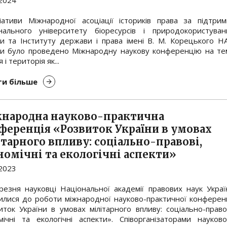
.2024
ціативи Міжнародної асоціації істориків права за підтрим
нального університету біоресурсів і природокористуван
ни та Інституту держави і права імені В. М. Корецького Н
ни було проведено Міжнародну наукову конференцію на те
 і територія як...
и більше
народна науково-практична
ференція «Розвиток України в умовах
ітарного впливу: соціально-правові,
номічні та екологічні аспекти»
.2023
резня науковці Національної академії правових наук Украї
илися до роботи міжнародної науково-практичної конференц
иток України в умовах мілітарного впливу: соціально-правов
мічні та екологічні аспекти». Співорганізаторами науково