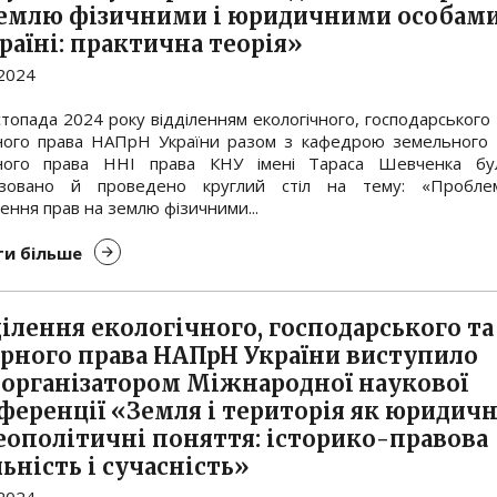
землю фізичними і юридичними особам
раїні: практична теорія»
.2024
топада 2024 року відділенням екологічного, господарського 
ного права НАПрН України разом з кафедрою земельного 
ного права ННІ права КНУ імені Тараса Шевченка бу
ізовано й проведено круглий стіл на тему: «Пробле
ення прав на землю фізичними...
и більше
ділення екологічного, господарського та
арного права НАПрН України виступило
ворганізатором Міжнародної наукової
ференції «Земля і територія як юридичн
геополітичні поняття: історико-правова
ьність і сучасність»