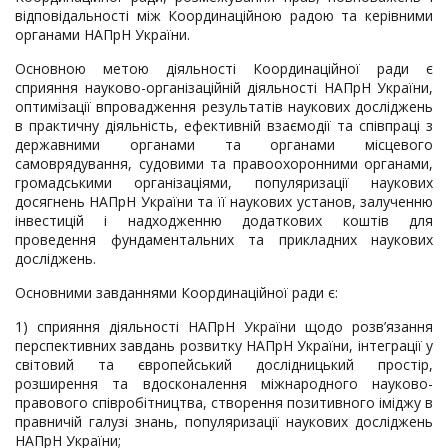
відповідальності між Координаційною радою та керівними
органами НАПрН України.
Основною метою діяльності Координаційної ради є
сприяння науково-організаційній діяльності НАПрН України,
оптимізації впровадження результатів наукових досліджень
в практичну діяльність, ефективній взаємодії та співпраці з
державними органами та органами місцевого
самоврядування, судовими та правоохоронними органами,
громадськими організаціями, популяризації наукових
досягнень НАПрН України та її наукових установ, залученню
інвестицій і надходженню додаткових коштів для
проведення фундаментальних та прикладних наукових
досліджень.
Основними завданнями Координаційної ради є:
1) сприяння діяльності НАПрН України щодо розв’язання
перспективних завдань розвитку НАПрН України, інтеграції у
світовий та європейський дослідницький простір,
розширення та вдосконалення міжнародного науково-
правового співробітництва, створення позитивного іміджу в
правничій галузі знань, популяризації наукових досліджень
НАПрН України;