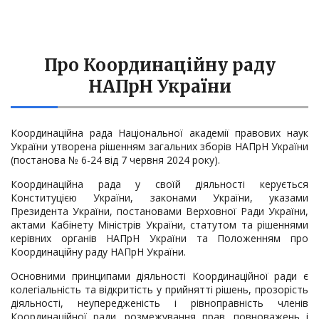
Про Координаційну раду
НАПрН України
Координаційна рада Національної академії правових наук
України утворена рішенням загальних зборів НАПрН України
(постанова № 6-24 від 7 червня 2024 року).
Координаційна рада у своїй діяльності керується
Конституцією України, законами України, указами
Президента України, постановами Верховної Ради України,
актами Кабінету Міністрів України, статутом та рішеннями
керівних органів НАПрН України та Положенням про
Координаційну раду НАПрН України.
Основними принципами діяльності Координаційної ради є
колегіальність та відкритість у прийнятті рішень, прозорість
діяльності, неупередженість і рівноправність членів
Координаційної ради, розмежування прав, повноважень і