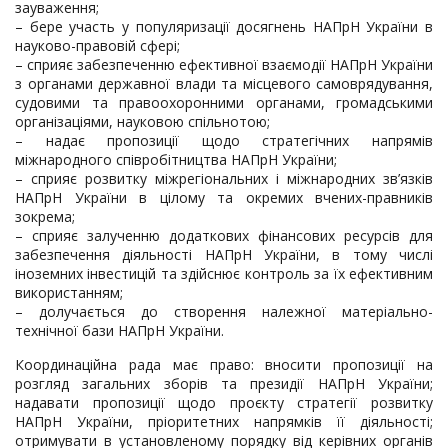
зауваження;
– бере участь у популяризації досягнень НАПрН України в
науково-правовій сфері;
– сприяє забезпеченню ефективної взаємодії НАПрН України
з органами державної влади та місцевого самоврядування,
судовими та правоохоронними органами, громадськими
організаціями, науковою спільнотою;
– надає пропозиції щодо стратегічних напрямів
міжнародного співробітництва НАПрН України;
– сприяє розвитку міжрегіональних і міжнародних зв’язків
НАПрН України в цілому та окремих вчених-правників
зокрема;
– сприяє залученню додаткових фінансових ресурсів для
забезпечення діяльності НАПрН України, в тому числі
іноземних інвестицій та здійснює контроль за їх ефективним
використанням;
– долучається до створення належної матеріально-
технічної бази НАПрН України.
Координаційна рада має право: вносити пропозиції на
розгляд загальних зборів та президії НАПрН України;
надавати пропозиції щодо проєкту стратегії розвитку
НАПрН України, пріоритетних напрямків її діяльності;
отримувати в установленому порядку від керівних органів