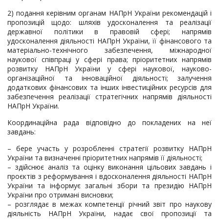
2) подання керівним органам НАПрН України рекомендацій і
пропозицій щодо: шляхів удосконалення та реалізації
державної політики в правовій сфері; напрямів
удосконалення діяльності НАПрН України, її фінансового та
матеріально-технічного забезпечення, міжнародної
наукової співпраці у сфері права; пріоритетних напрямів
розвитку НАПрН України у сфері наукової, науково-
організаційної та інноваційної діяльності; залучення
додаткових фінансових та інших інвестиційних ресурсів для
забезпечення реалізації стратегічних напрямів діяльності
НАПрН України.
Координаційна рада відповідно до покладених на неї
завдань:
– бере участь у розробленні стратегії розвитку НАПрН
України та визначенні пріоритетних напрямів її діяльності;
– здійснює аналіз та оцінку виконання цільових завдань і
проєктів з реформування і вдосконалення діяльності НАПрН
України та інформує загальні збори та президію НАПрН
України про отримані висновки;
– розглядає в межах компетенції річний звіт про наукову
діяльність НАПрН України, надає свої пропозиції та