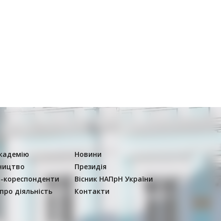
кадемію
Новини
ництво
Президія
-кореспонденти
Вісник НАПрН України
 про діяльність
Контакти