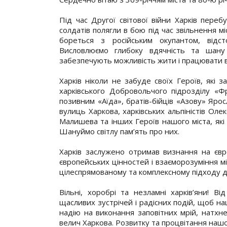
Під час Другої світової війни Харків переб
солдатів полягли в бою під час звільнення м
бореться з російським окупантом, відст
Висловлюємо глибоку вдячність та шану
забезпечують можливість жити і працювати в 
Харків ніколи не забуде своїх Героїв, які
харківського Добровольчого підрозділу «Фр
позивним «Аїда», братів-бійців «Азову» Яро
вулиць Харкова, харківських альпіністів Оле
Малишева та інших Героїв нашого міста, які 
Шануймо світлу пам’ять про них.
Харків заслужено отримав визнання на єв
європейських цінностей і взаєморозуміння мі
цілеспрямованому та комплексному підходу 
Вільні, хоробрі та незламні харків’яни! 
щасливих зустрічей і радісних подій, щоб н
надію на виконання заповітних мрій, натхн
велич Харкова. Розвитку та процвітання нашо