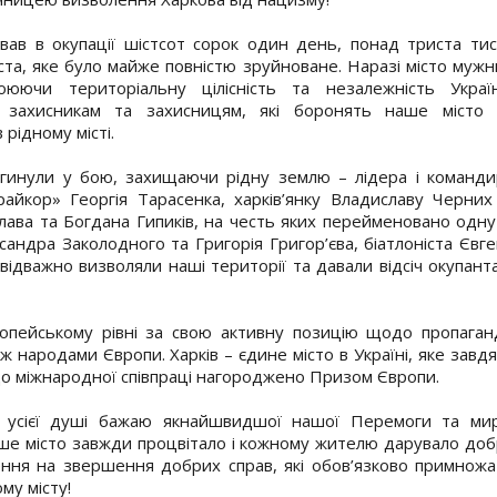
ував в окупації шістсот сорок один день, понад триста ти
іста, яке було майже повністю зруйноване. Наразі місто муж
оюючи територіальну цілісність та незалежність Україн
 захисникам та захисницям, які боронять наше місто 
рідному місті.
 загинули у бою, захищаючи рідну землю – лідера і команд
айкор» Георгія Тарасенка, харків’янку Владиславу Черних 
слава та Богдана Гипиків, на честь яких перейменовано одну
ксандра Заколодного та Григорія Григор’єва, біатлоніста Євг
відважно визволяли наші території та давали відсіч окупант
ропейському рівні за свою активну позицію щодо пропаган
ж народами Європи. Харків – єдине місто в Україні, яке завд
до міжнародної співпраці нагороджено Призом Європи.
Від усієї душі бажаю якнайшвидшої нашої Перемоги та мир
аше місто завжди процвітало і кожному жителю дарувало до
ення на звершення добрих справ, які обов’язково примножа
му місту!