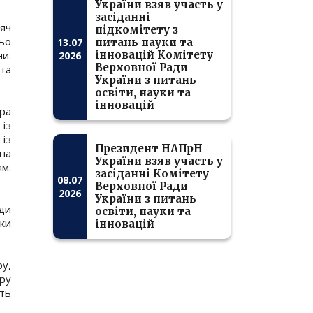
України взяв участь у
засіданні
сяч
підкомітету з
ньо
13.07
питань науки та
и.
інновацій Комітету
2026
Верховної Ради
та
України з питань
освіти, науки та
інновацій
ира
із
 із
Президент НАПрН
ена
України взяв участь у
ам.
засіданні Комітету
08.07
Верховної Ради
2026
України з питань
ди
освіти, науки та
яки
інновацій
у,
бру
ть