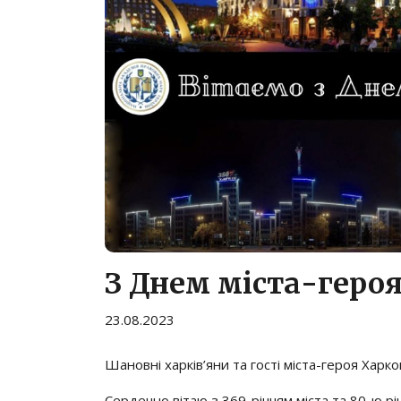
З Днем міста-героя
23.08.2023
Шановні харків’яни та гості міста-героя Харко
Сердечно вітаю з 369-річчям міста та 80-ю р