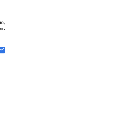
ою,
ль