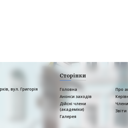
Сторінки
рків, вул. Григорія
Головна
Про а
Анонси заходів
Керів
Дійсні члени
Члени
(академіки)
Звіти
Галерея