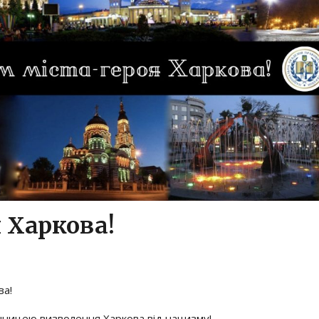
 Харкова!
ва!
ічницею визволення Харкова від нацизму!