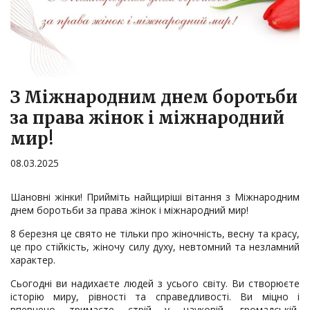
З Міжнародним днем боротьби
за права жінок і міжнародний
мир!
08.03.2025
Шановні жінки! Прийміть найщиріші вітання з Міжнародним
днем боротьби за права жінок і міжнародний мир!
8 березня це свято не тільки про жіночність, весну та красу,
це про стійкість, жіночу силу духу, невтомний та незламний
характер.
Сьогодні ви надихаєте людей з усього світу. Ви створюєте
історію миру, рівності та справедливості. Ви міцно і
впевнено тримаєте стрій у науковій, громадській,