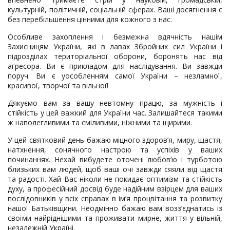
культурній, політичній, соціальній сферах. Ваші досягнення є
без перебільшення цінними для кожного з нас.
Особливе захоплення і безмежна вдячність нашім
Захисницям України, які в лавах Збройних сил України і
підрозділах територіальної оборони, боронять нас від
агресора. Ви є прикладом для наслідування. Ви завжди
поруч. Ви є уособленням самої України – незламної,
красивої, творчої та вільної!
Дякуємо вам за вашу невтомну працю, за мужність і
стійкість у цей важкий для України час. Залишайтеся такими
ж наполегливими та сміливими, ніжними та щирими.
У цей святковий день бажаю міцного здоров’я, миру, щастя,
натхнення, сонячного настрою та успіхів у ваших
починаннях. Нехай вибудете оточені любов’ю і турботою
близьких вам людей, щоб ваші очі завжди сяяли від щастя
та радості. Хай Вас ніколи не покидає оптимізм та стійкість
духу, а професійний досвід буде надійним взірцем для ваших
послідовників у всіх справах в ім’я процвітання та розвитку
нашої Батьківщини. Неодмінно бажаю вам возз’єднатись із
своїми найріднішими та проживати мирне, життя у вільній,
незалежній Україні.