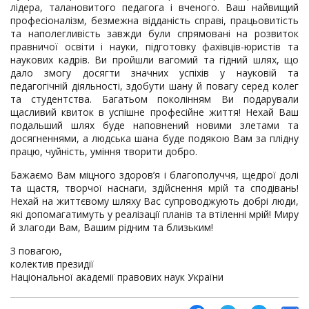
лідера, талановитого педагога і вченого. Ваш найвищий
професіоналізм, безмежна відданість справі, працьовитість
та наполегливість завжди були спрямовані на розвиток
правничої освіти і науки, підготовку фахівців-юристів та
наукових кадрів. Ви пройшли вагомий та гідний шлях, що
дало змогу досягти значних успіхів у науковій та
педагогічній діяльності, здобути шану й повагу серед колег
та студентства. Багатьом поколінням Ви подарували
щасливий квиток в успішне професійне життя! Нехай Ваш
подальший шлях буде наповнений новими злетами та
досягненнями, а людська шана буде подякою Вам за плідну
працю, чуйність, уміння творити добро.
Бажаємо Вам міцного здоров’я і благополуччя, щедрої долі
та щастя, творчої наснаги, здійснення мрій та сподівань!
Нехай на життєвому шляху Вас супроводжують добрі люди,
які допомагатимуть у реалізації планів та втіленні мрій! Миру
й злагоди Вам, Вашим рідним та близьким!
З повагою,
колектив президії
Національної академії правових наук України