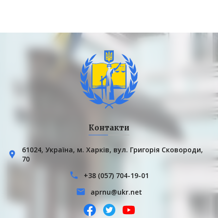
Контакти
61024, Українa, м. Харків, вул. Григорія Сковороди,
70
+38 (057) 704-19-01
aprnu@ukr.net