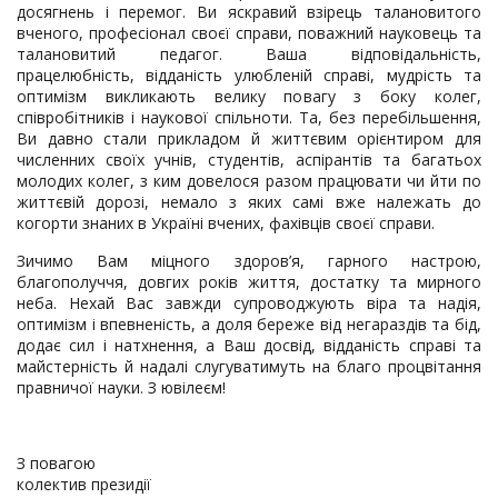
досягнень і перемог. Ви яскравий взірець талановитого
вченого, професіонал своєї справи, поважний науковець та
талановитий педагог. Ваша відповідальність,
працелюбність, відданість улюбленій справі, мудрість та
оптимізм викликають велику повагу з боку колег,
співробітників і наукової спільноти. Та, без перебільшення,
Ви давно стали прикладом й життєвим орієнтиром для
численних своїх учнів, студентів, аспірантів та багатьох
молодих колег, з ким довелося разом працювати чи йти по
життєвій дорозі, немало з яких самі вже належать до
когорти знаних в Україні вчених, фахівців своєї справи.
Зичимо Вам міцного здоров’я, гарного настрою,
благополуччя, довгих років життя, достатку та мирного
неба. Нехай Вас завжди супроводжують віра та надія,
оптимізм і впевненість, а доля береже від негараздів та бід,
додає сил і натхнення, а Ваш досвід, відданість справі та
майстерність й надалі слугуватимуть на благо процвітання
правничої науки. З ювілеєм!
З повагою
колектив президії