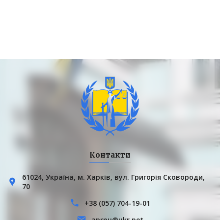
Контакти
61024, Українa, м. Харків, вул. Григорія Сковороди,
70
+38 (057) 704-19-01
aprnu@ukr.net