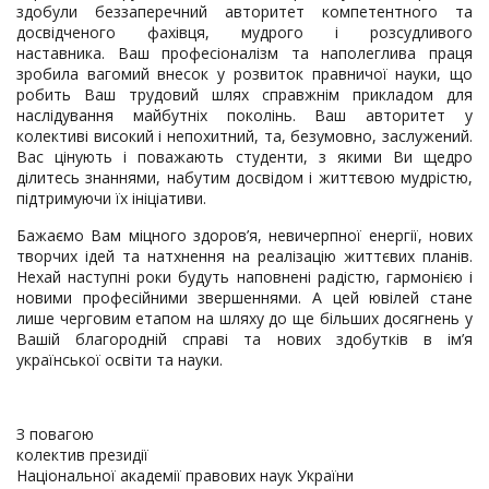
здобули беззаперечний авторитет компетентного та
досвідченого фахівця, мудрого і розсудливого
наставника. Ваш професіоналізм та наполеглива праця
зробила вагомий внесок у розвиток правничої науки, що
робить Ваш трудовий шлях справжнім прикладом для
наслідування майбутніх поколінь. Ваш авторитет у
колективі високий і непохитний, та, безумовно, заслужений.
Вас цінують і поважають студенти, з якими Ви щедро
ділитесь знаннями, набутим досвідом і життєвою мудрістю,
підтримуючи їх ініціативи.
Бажаємо Вам міцного здоров’я, невичерпної енергії, нових
творчих ідей та натхнення на реалізацію життєвих планів.
Нехай наступні роки будуть наповнені радістю, гармонією і
новими професійними звершеннями. А цей ювілей стане
лише черговим етапом на шляху до ще більших досягнень у
Вашій благородній справі та нових здобутків в ім’я
української освіти та науки.
З повагою
колектив президії
Національної академії правових наук України