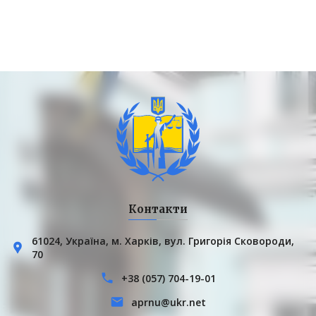
Контакти
61024, Українa, м. Харків, вул. Григорія Сковороди,
70
+38 (057) 704-19-01
aprnu@ukr.net