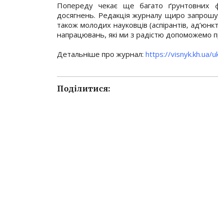
Попереду чекає ще багато ґрунтовних ф
досягнень. Редакція журналу щиро запрошує д
також молодих науковців (аспірантів, ад’юнкт
напрацювань, які ми з радістю допоможемо пр
Детальніше про журнал:
https://visnyk.kh.ua/u
Поділитися: