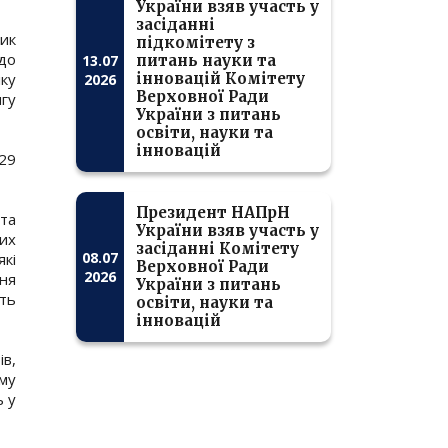
України взяв участь у
засіданні
ник
підкомітету з
до
13.07
питань науки та
ку
інновацій Комітету
2026
Верховної Ради
гу
України з питань
освіти, науки та
інновацій
029
Президент НАПрН
та
України взяв участь у
их
засіданні Комітету
08.07
які
Верховної Ради
2026
ня
України з питань
ть
освіти, науки та
інновацій
ів,
ому
ь у