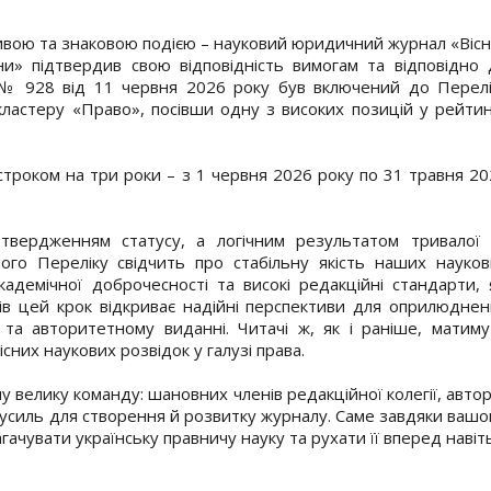
ивою та знаковою подією – науковий юридичний журнал «Віс
ни» підтвердив свою відповідність вимогам та відповідно 
ни № 928 від 11 червня 2026 року був включений до Перелі
ластеру «Право», посівши одну з високих позицій у рейтин
троком на три роки – з 1 червня 2026 року по 31 травня 2
вердженням статусу, а логічним результатом тривалої 
ого Переліку свідчить про стабільну якість наших науков
адемічної доброчесності та високі редакційні стандарти, 
в цей крок відкриває надійні перспективи для оприлюднен
 та авторитетному виданні. Читачі ж, як і раніше, матиму
сних наукових розвідок у галузі права.
велику команду: шановних членів редакційної колегії, автор
зусиль для створення й розвитку журналу. Саме завдяки ваш
агачувати українську правничу науку та рухати її вперед навіт