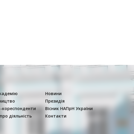
кадемію
Новини
ництво
Президія
-кореспонденти
Вісник НАПрН України
 про діяльність
Контакти