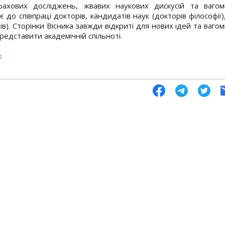
ахових досліджень, жвавих наукових дискусій та вагом
о співпраці докторів, кандидатів наук (докторів філософії)
ів). Сторінки Вісника завжди відкриті для нових ідей та ваго
едставити академічній спільноті.
k