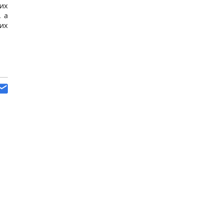
их
, а
мих