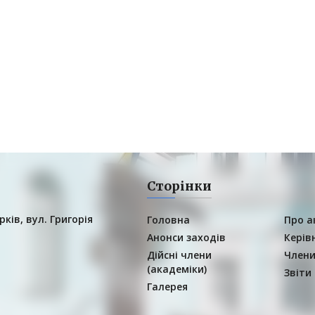
Сторінки
рків, вул. Григорія
Головна
Про а
Анонси заходів
Керів
Дійсні члени
Члени
(академіки)
Звіти
Галерея