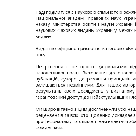
Раді поділитися з науковою спільнотою важл
Національної академії правових наук Украї
наказу Міністерства освіти і науки Украї
наукових фахових видань України у межах к
видань.
Виданню офіційно присвоєно категорію «Б» с
року.
Це рішення є не просто формальним підт
наполегливої праці. Включення до оновлен
публікацій, суворе дотримання принципів ак
залишаються незмінними. Для наших авторі
результатів своїх досліджень у визнаному
гарантований доступ до найактуальніших і які
Ми щиро вітаємо з цим досягненням усю нашу 
рецензентів та всіх, хто щоденно докладає 
професіоналізму та стійкості нам вдається зб
складні часи.