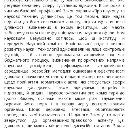
регулює означену сферу суспільних відносин. Вісім років є
чинним базовий, профільний Закон України «Про наукову та
науково-технічну діяльність». Це той термін, який надає
підстави до його системного аналізу, оцінки ефективності
діяльності визначених в ньому інституцій, що мають
забезпечувати успішне функціонування наукової сфери. Нам
науковцям безумовно хотілось, щоб ці інституції й
передусім Науковий комітет Національної ради з питань
розвитку науки і технологій здійснювали не лише контрольні
функції, а й активно допомагали академіям під час
бюджетного процесу, визначення пріоритетних напрямів
наукових досліджень, реформування академічного
середовища, розробки методики оцінювання ефективності
діяльності наукових установ, наданні експертних висновків
щодо прийняття нормативних актів, які стосуються сфери
наукових досліджень. Також відчуваємо потребу в
підготовці й виданні наукового-практичного коментаря до
цього Закону, оскільки мають місце різні тлумачення
окремих його норм і в першу чергу контролюючими
органами. Щодо державної атестації, обов’язковість
проведення якої визначено ст. 11 даного Закону, то варто
звернутися до організаційно-правового аспекту цієї
діяльності, де мають місце певні дискусійні питання. Задля