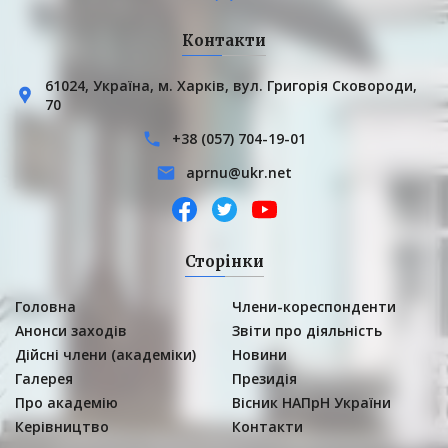
Контакти
61024, Українa, м. Харків, вул. Григорія Сковороди,
70
+38 (057) 704-19-01
aprnu@ukr.net
Сторінки
Головна
Члени-кореспонденти
Анонси заходів
Звіти про діяльність
Дійсні члени (академіки)
Новини
Галерея
Президія
Про академію
Вісник НАПрН України
Керівництво
Контакти