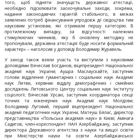
того, щоб підняти значущість державної атестації,
необхідно підсилювати заохочувальні заходи, зокрема,
надання законодавчих гарантій стабільного, в межах
заявлених потреб фінансування упродовж дії свідоцтва тим
науковим установам, які отримали першу категорію. В
протилежному випадку, за відсутності належних
стимулюючих чинників, яку б оновлену методику не
пропонували, державна атестація буде носити формальний
характер» – наголосив у доповіді Володимир Журавель.
У заході також взяли участь та виступили з науковими
доповідями Вячеслав Богданов, віцепрезидент Національної
академії наук України; Аушра Маслаускайте, заступник
голови відділення гуманітарних і соціальних наук Академії
наук Литви, керівник відділу демографічних і сімейних
досліджень Литовського Центру соціальних наук Інституту
соціології; Вячеслав Урсакі, заступник координатора секції
точних та інженерних наук Академії наук Молдови;
Володимир Луговий, перший віцепрезидент Національної
академії педагогічних наук України, Матеуш Бялас, директор
представництва «Польська академія наук» в Києві; Амінага
Садигов, член-кореспондент НАН Азербайджану, заступник
директора Державного агентства з науки та вищої освіти
при Міністерстві науки та освіти Азербайджанської