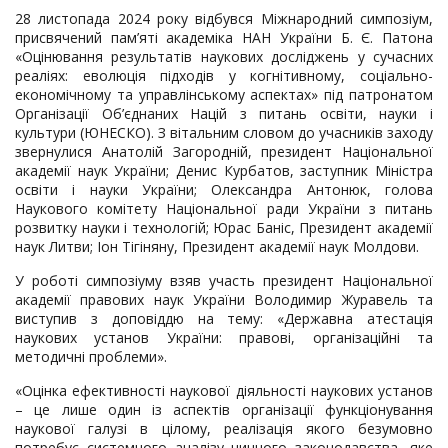
28 листопада 2024 року відбувся Міжнародний симпозіум,
присвячений пам’яті академіка НАН України Б. Є. Патона
«Оцінювання результатів наукових досліджень у сучасних
реаліях: еволюція підходів у когнітивному, соціально-
економічному та управлінському аспектах» під патронатом
Організації Об’єднаних Націй з питань освіти, науки і
культури (ЮНЕСКО). З вітальним словом до учасників заходу
звернулися Анатолій Загородній, президент Національної
академії наук України; Денис Курбатов, заступник Міністра
освіти і науки України; Олександра Антонюк, голова
Наукового комітету Національної ради України з питань
розвитку науки і технологій; Юрас Баніс, Президент академії
наук Литви; Іон Тігіняну, Президент академії наук Молдови.
У роботі симпозіуму взяв участь президент Національної
академії правових наук України Володимир Журавель та
виступив з доповіддю на тему: «Державна атестація
наукових установ України: правові, організаційні та
методичні проблеми».
«Оцінка ефективності наукової діяльності наукових установ
– це лише один із аспектів організації функціонування
наукової галузі в цілому, реалізація якого безумовно
потребує системного аналізу чинного законодавства, яке