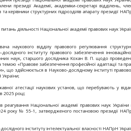
лени президії Академії, академіки-секретарі відділень, чл
та керівники структурних підрозділів апарату президії НА
 питань діяльності Національної академії правових наук Укра
увача наукового відділу правового регулювання структурн
-дослідного інституту правового забезпечення інноваційно
них наук, старшого дослідника Кохан В. П. щодо проведен
 темою «Правове забезпечення професійної адаптації та пр
ни», що здійснюється в Науково-дослідному інституті правов
 України;
авної атестації наукових установ, що перебувають у відан
в 2025 році;
в реагування Національної академії правових наук України
2024 року № 55-1, затвердженого постановою президії НАП
-дослідного інституту інтелектуальної власності НАПрН Укра