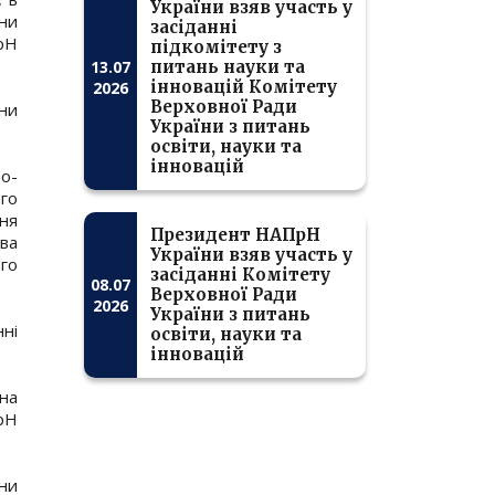
України взяв участь у
ени
засіданні
ПрН
підкомітету з
13.07
питань науки та
інновацій Комітету
2026
Верховної Ради
їни
України з питань
освіти, науки та
інновацій
о-
го
ня
Президент НАПрН
ава
України взяв участь у
ого
засіданні Комітету
08.07
Верховної Ради
2026
України з питань
ні
освіти, науки та
інновацій
 на
рН
їни