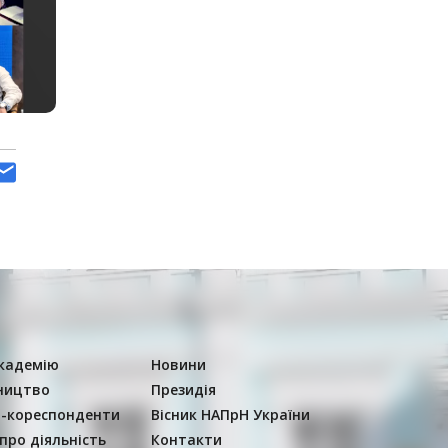
кадемію
Новини
ництво
Президія
-кореспонденти
Вісник НАПрН України
 про діяльність
Контакти