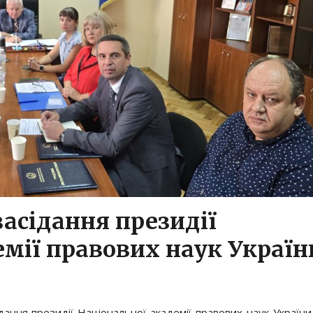
засідання президії
емії правових наук Україн
дання президії Національної академії правових наук України