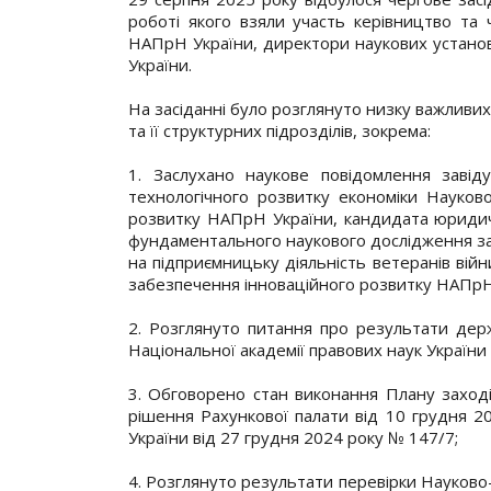
роботі якого взяли участь керівництво та ч
НАПрН України, директори наукових установ 
України.
На засіданні було розглянуто низку важливих
та її структурних підрозділів, зокрема:
1. Заслухано наукове повідомлення завід
технологічного розвитку економіки Науково
розвитку НАПрН України, кандидата юридич
фундаментального наукового дослідження за
на підприємницьку діяльність ветеранів вій
забезпечення інноваційного розвитку НАПрН
2. Розглянуто питання про результати держ
Національної академії правових наук України 
3. Обговорено стан виконання Плану заході
рішення Рахункової палати від 10 грудня 
України від 27 грудня 2024 року № 147/7;
4. Розглянуто результати перевірки Науково