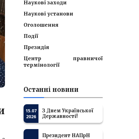
Наукові заходи
Наукові установи
Оголошення
Події
Президія
Центр правничої
термінології
Останні новини
и
15.07
З Днем Української
Державності!
2026
Президент НАПрН
, в