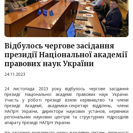
Відбулось чергове засідання
президії Національної академії
правових наук України
24.11.2023
24 листопада 2023 року відбулось чергове засідання
президії Національної академії правових наук України.
Участь у роботі президії взяли керівництво та члени
президії Академії, академіки-секретарі відділень, члени
НАПрН України, директори наукових установ, керівники
регіональних наукових центрів та структурних підрозділів
апарату президії НАПрН України.
На засіданні розглянуто низку важливих питань діяльності