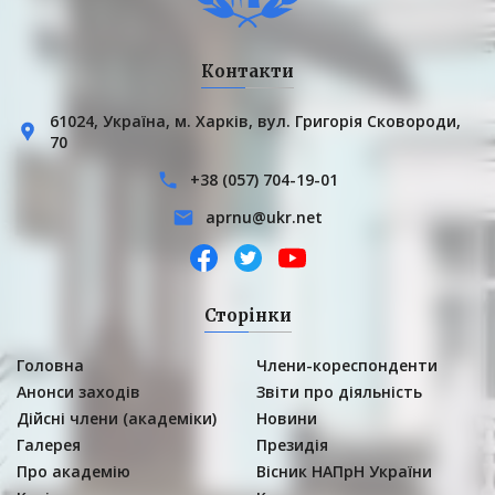
Контакти
61024, Українa, м. Харків, вул. Григорія Сковороди,
70
+38 (057) 704-19-01
aprnu@ukr.net
Сторінки
Головна
Члени-кореспонденти
Анонси заходів
Звіти про діяльність
Дійсні члени (академіки)
Новини
Галерея
Президія
Про академію
Вісник НАПрН України