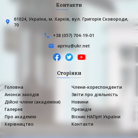
Контакти
61024, Українa, м. Харків, вул. Григорія Сковороди,
70
+38 (057) 704-19-01
aprnu@ukr.net
Сторінки
Головна
Члени-кореспонденти
Анонси заходів
Звіти про діяльність
Дійсні члени (академіки)
Новини
Галерея
Президія
Про академію
Вісник НАПрН України
Керівництво
Контакти