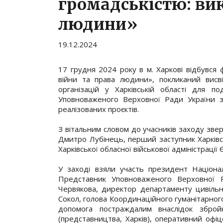
громадськістю: ви
людини»
19.12.2024
17 грудня 2024 року в м. Харкові відбувся
війни та права людини», покликаний висв
організацій у Харківській області для п
Уповноваженого Верховної Ради України з
реалізованих проєктів.
З вітальним словом до учасників заходу зв
Дмитро Лубінець, перший заступник Харківс
Харківської обласної військової адміністрації 
У заході взяли участь президент Націона
Представник Уповноваженого Верховної Р
Червякова, директор департаменту цивільног
Сокол, голова Координаційного гуманітарног
допомога постраждалим внаслідок збройн
(представництва, Харків), оперативний офіц