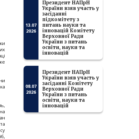
Президент НАПрН
України взяв участь у
засіданні
підкомітету з
13.07
питань науки та
інновацій Комітету
2026
Верховної Ради
України з питань
ики
освіти, науки та
их
інновацій
ці
же
Президент НАПрН
України взяв участь у
ини
засіданні Комітету
08.07
ика
Верховної Ради
2026
України з питань
освіти, науки та
ь,
інновацій
на
ван
 та
су
іб,