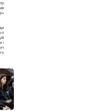
ілу
рав
р»
ади
ті
ій
и і
рН
го