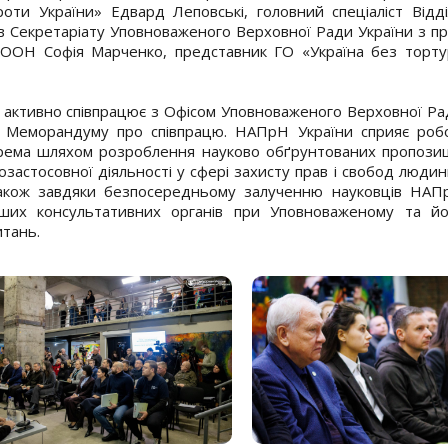
роти України» Едвард Леповські, головний спеціаліст Відд
в Секретаріату Уповноваженого Верховної Ради України з п
ООН Софія Марченко, представник ГО «Україна без торту
и активно співпрацює з Офісом Уповноваженого Верховної Р
о Меморандуму про співпрацю. НАПрН України сприяє робо
крема шляхом розроблення науково обґрунтованих пропозиц
астосовної діяльності у сфері захисту прав і свобод людин
також завдяки безпосередньому залученню науковців НАП
ших консультативних органів при Уповноваженому та йо
итань.