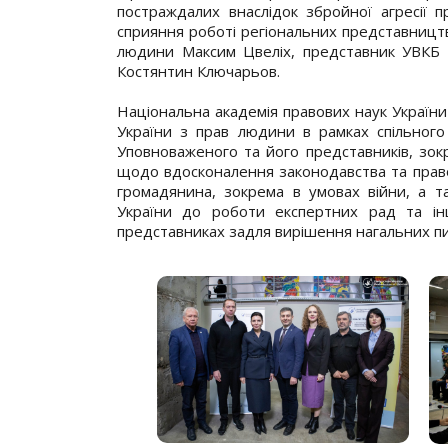
постраждалих внаслідок збройної агресії п
сприяння роботі регіональних представницт
людини Максим Цвеліх, представник УВКБ 
Костянтин Ключарьов.
Національна академія правових наук Україн
України з прав людини в рамках спільног
Уповноваженого та його представників, зо
щодо вдосконалення законодавства та правоз
громадянина, зокрема в умовах війни, а 
України до роботи експертних рад та ін
представниках задля вирішення нагальних п