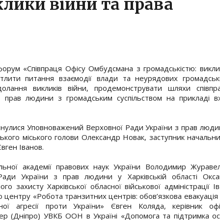
клики війни та права
 форум «Співпраця Офісу Омбудсмана з громадськістю: викл
ітлити питання взаємодії влади та неурядових громадськ
одолання викликів війни, продемонструвати шляхи співпра
 прав людини з громадським суспільством на прикладі в
ернулися Уповноважений Верховної Ради України з прав люд
ького міського голови Олександр Новак, заступник начальн
Євген Іванов.
льної академії правових наук України Володимир Журавел
ади України з прав людини у Харківській області Окса
о захисту Харківської обласної військової адміністрації І
о центру «Робота транзитних центрів: обов’язкова евакуація
ої агресії проти України» Євген Коляда, керівник офі
ер (Дніпро) УВКБ ООН в Україні «Допомога та підтримка ос