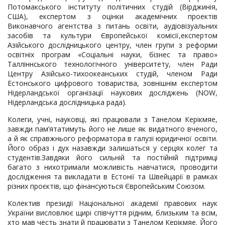
Потомакського інституту політичних студій (Вірджинія,
США), експертом з оцінки академічних проектів
Виконавчого агентства з питань освіти, аудіовізуальних
засобів та культури Європейської комісії,експертом
Азійського дослідницького центру, член групи з реформи
освітніх програм «Соціальні науки, бізнес та право»
Талліннського технологічного університету, член Ради
Центру Азійсько-тихоокеанських студій, членом Ради
Естонського цифрового товариства, зовнішнім експертом
Нідерландської організації наукових досліджень (NOW,
Нідерландська дослідницька рада).
Колеги, учні, науковці, які працювали з Танелом Керікмяе,
завжди пам’ятатимуть його не лише як видатного вченого,
а й як справжнього реформатора в галузі юридичної освіти.
Його образ і дух назавжди залишаться у серцях колег та
студентів.Завдяки його сильній та постійній підтримці
багато з нихотримали можливість навчатися, проводити
дослідження та викладати в Естонії та Швейцарії в рамках
різних проєктів, що фінансуються Європейським Союзом.
Колектив президії Національної академії правових наук
України висловлює щирі співчуття рідним, близьким та всім,
хто мав честь знати й працювати з Танелом Керікмяе. Його