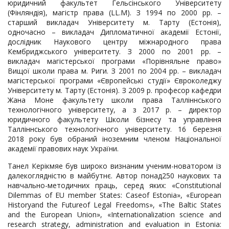
юридичний факультет Гельсінського Університету
(Фінляндія), магістр права (LL.M). З 1994 по 2000 рр. –
старший викладач Університету м. Тарту (Естонія),
одночасно – викладач Дипломатичної академії Естонії,
дослідник Наукового центру міжнародного права
Кембриджського університету. З 2000 по 2001 рр. –
викладач магістерської програми «Порівняльне право»
Вищої школи права м. Риги. З 2001 по 2004 рр. – викладач
магістерської програми «Європейські студії» Євроколеджу
Університету м. Тарту (Естонія). З 2009 р. професор кафедри
Жана Моне факультету школи права Талліннського
технологічного університету, а з 2017 р. – директор
юридичного факультету Школи бізнесу та управління
Талліннського технологічного університету. 16 березня
2018 року був обраний іноземним членом Національної
академії правових наук України.
Танел Керікмяе був широко визнаним ученим-новатором із
далекоглядністю в майбутнє. Автор понад250 наукових та
навчально-методичних праць, серед яких: «Constitutional
Dilemmas of EU member States: Caseof Estonia», «European
Historyand the Futureof Legal Freedoms», «The Baltic States
and the European Union», «Internationalization science and
research strategy, administration and evaluation in Estonia: