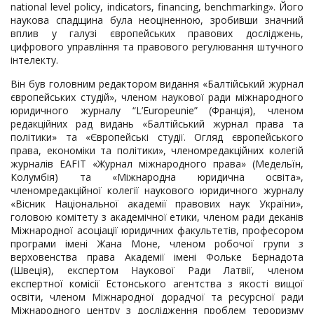
national level policy, indicators, financing, benchmarking». Його
наукова спадщина була неоціненною, зробивши значний
вплив у галузі європейських правових досліджень,
цифрового управління та правового регулювання штучного
інтелекту.
Він був головним редактором видання «Балтійський журнал
європейських студій», членом наукової ради міжнародного
юридичного журналу “L’Europeunie” (Франція), членом
редакційних рад видань «Балтійський журнал права та
політики» та «Європейські студії. Огляд європейського
права, економіки та політики», членомредакційних колегій
журналів EAFIT «Журнал міжнародного права» (Медельїн,
Колумбія) та «Міжнародна юридична освіта»,
членомредакційної колегії наукового юридичного журналу
«Вісник Національної академії правових наук України»,
головою комітету з академічної етики, членом ради деканів
Міжнародної асоціації юридичних факультетів, професором
програми імені Жана Моне, членом робочої групи з
верховенства права Академії імені Фольке Бернадота
(Швеція), експертом Наукової Ради Латвії, членом
експертної комісії Естонського агентства з якості вищої
освіти, членом Міжнародної дорадчої та ресурсної ради
Міжнародного центру з дослідження проблем тероризму