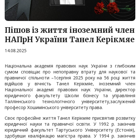
Пішов із життя іноземний член
НАПрН України Танел Керікмяе
14.08.2025
Національна академія правових наук України з глибоким
сумом сповіщає про непоправну втрату для наукової та
правничої спільноти –1серпня 2025 року на 56 році життя
відійшов у вічність Танел Керікмяе, іноземний член
Національної академії правових наук України, директор
юридичного факультету Школи бізнесу та управління
Талліннського технологічного університету,заслужений
професор Хошимінського університету права.
Своє професійне життя Танел Керікмяе присвятив розвитку
юридичної науки та правничої освіти. У 1992 р. закінчив
юридичний факультет Тартуського Університету (Естонія),
здобувши кваліфікацію магістра права. У 1994 р. закінчив