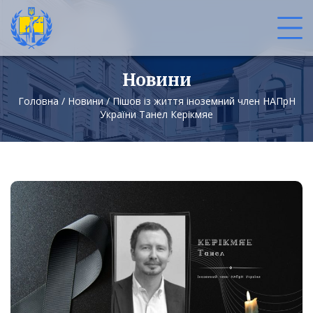
Новини
Головна
/
Новини
/
Пішов із життя іноземний член НАПрН
України Танел Керікмяе