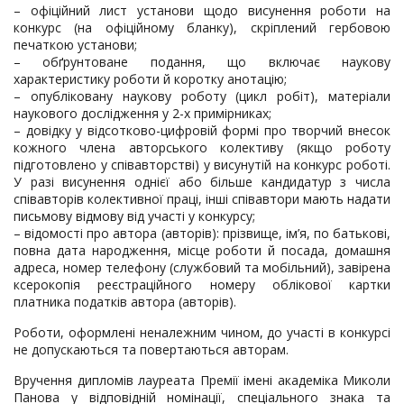
– офіційний лист установи щодо висунення роботи на
конкурс (на офіційному бланку), скріплений гербовою
печаткою установи;
– обґрунтоване подання, що включає наукову
характеристику роботи й коротку анотацію;
– опубліковану наукову роботу (цикл робіт), матеріали
наукового дослідження у 2-х примірниках;
– довідку у відсотково-цифровій формі про творчий внесок
кожного члена авторського колективу (якщо роботу
підготовлено у співавторстві) у висунутій на конкурс роботі.
У разі висунення однієї або більше кандидатур з числа
співавторів колективної праці, інші співавтори мають надати
письмову відмову від участі у конкурсу;
– відомості про автора (авторів): прізвище, ім’я, по батькові,
повна дата народження, місце роботи й посада, домашня
адреса, номер телефону (службовий та мобільний), завірена
ксерокопія реєстраційного номеру облікової картки
платника податків автора (авторів).
Роботи, оформлені неналежним чином, до участі в конкурсі
не допускаються та повертаються авторам.
Вручення дипломів лауреата Премії імені академіка Миколи
Панова у відповідній номінації, спеціального знака та