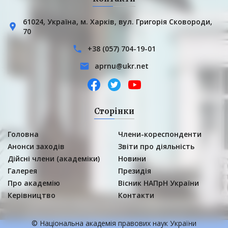
61024, Українa, м. Харків, вул. Григорія Сковороди,
70
+38 (057) 704-19-01
aprnu@ukr.net
Сторінки
Головна
Члени-кореспонденти
Анонси заходів
Звіти про діяльність
Дійсні члени (академіки)
Новини
Галерея
Президія
Про академію
Вісник НАПрН України
Керівництво
Контакти
© Національна академія правових наук України