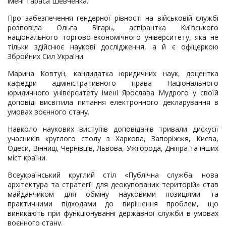
імені Тараса Шевченка.
Про забезпечення гендерної рівності на військовій службі
розповіла Ольга Бігарь, аспірантка Київського
національного торгово-економічного університету, яка не
тільки здійснює наукові дослідження, а й є офіцеркою
Збройних Сил України.
Марина Ковтун, кандидатка юридичних наук, доцентка
кафедри адміністративного права Національного
юридичного університету імені Ярослава Мудрого у своїй
доповіді висвітила питання електронного декларування в
умовах воєнного стану.
Навколо наукових виступів доповідачів тривали дискусії
учасників круглого столу з Харкова, Запоріжжя, Києва,
Одеси, Вінниці, Чернівців, Львова, Ужгорода, Дніпра та інших
міст країни.
Всеукраїнський круглий стіл «Публічна служба: нова
архітектура та стратегії для деокупованих територій» став
майданчиком для обміну науковими позиціями та
практичними підходами до вирішення проблем, що
виникають при функціонуванні державної служби в умовах
воєнного стану.