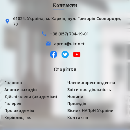
Контакти
61024, Українa, м. Харків, вул. Григорія Сковороди,
70
+38 (057) 704-19-01
aprnu@ukr.net
Сторінки
Головна
Члени-кореспонденти
Анонси заходів
Звіти про діяльність
Дійсні члени (академіки)
Новини
Галерея
Президія
Про академію
Вісник НАПрН України
Керівництво
Контакти