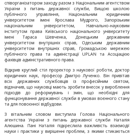
співорганізатором заходу разом з Національним агентством
України з питань державної служби, Вищою школою
публічного управління, Національним юридичним
університетом імені Ярослава Мудрого, Запорізьким
національним університетом, Навчально-науковим
інститутом права Київського національного університету
імені Тараса Шевченка, Донецьким державним
університетом внутрішніх справ, Одеським державним
університетом внутрішніх справ, Громадською мережею
публічного права та адміністрації UPLAN та Асоціацією
фахівців адміністративного права.
Відкрив круглий стіл проректор з наукової роботи, доктор
юридичних наук, професор Дмитро Лученко. Він привітав
всіх державних службовців із професійним святом,
відзначив, що науковці мають зробити внесок у вироблення
підходів до реформувань і змін, що необхідні для
функціонування державної служби в умовах воєнного стану
та для повоєнної відбудови.
З вітальним словом виступила Голова Національного
агентства України з питань державної служби Наталія
Алюшина. Пані Наталія підкреслила важливість взаємодії
науки і практики у вирішенні проблем, з якими стикаються