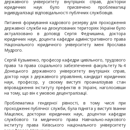
державного університету внутрішніх справ, докторки
юридичних наук було присвячено проблематиці
індивідуалізації відповідальності публічних службовців.
Питання формування кадрового резерву для проходження
державної служби на деокупованих територіях України було
актуалізовано в доповіді Сергія Федчишина, доктора
юридичних наук, доцента кафедри адміністративного права
Національного юридичного університету імені Ярослава
Мудрого.
Сергій Кузьменко, професор кафедри цивільного, трудового
права та права соціального забезпечення факультету №4
Донецького державного університету внутрішніх справ,
доктор наук з державного управління, кандидат юридичних
наук, професор, у своєму виступі проаналізував стан
впровадження інституту префектів в Україні, наголосивши
на тому, що він є умовою децентралізації.
Проблематика гендерної рівності, в тому числі при
проходженні публічної служби, була піднята у виступі Іванни
Мацелюх, докторки юридичних наук, доцентки кафедри
службового та медичного права Навчально-наукового
інституту права Київського національного університету