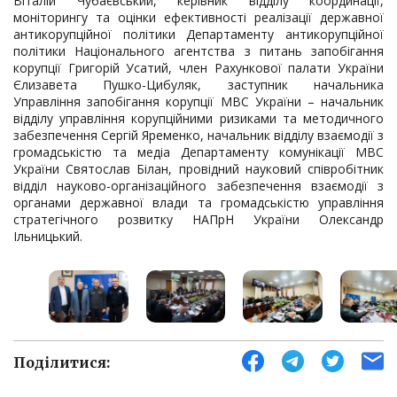
Віталій Чубаєвський, керівник відділу координації,
моніторингу та оцінки ефективності реалізації державної
антикорупційної політики Департаменту антикорупційної
політики Національного агентства з питань запобігання
корупції Григорій Усатий, член Рахункової палати України
Єлизавета Пушко-Цибуляк, заступник начальника
Управління запобігання корупції МВС України – начальник
відділу управління корупційними ризиками та методичного
забезпечення Сергій Яременко, начальник відділу взаємодії з
громадськістю та медіа Департаменту комунікації МВС
України Святослав Білан, провідний науковий співробітник
відділ науково-організаційного забезпечення взаємодії з
органами державної влади та громадськістю управління
стратегічного розвитку НАПрН України Олександр
Ільницький.
Поділитися: