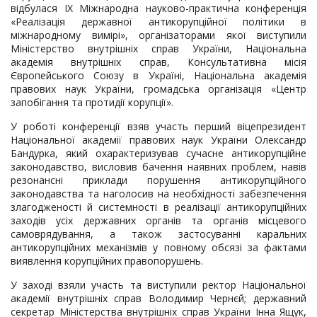
відбулася ІХ Міжнародна науково-практична конференція
«Реалізація державної антикорупційної політики в
міжнародному вимірі», організаторами якої виступили
Міністерство внутрішніх справ України, Національна
академія внутрішніх справ, Консультативна місія
Європейського Союзу в Україні, Національна академія
правових наук України, громадська організація «Центр
запобігання та протидії корупції».
У роботі конференції взяв участь перший віцепрезидент
Національної академії правових наук України Олександр
Бандурка, який охарактеризував сучасне антикорупційне
законодавство, висловив бачення наявних проблем, навів
резонансні приклади порушення антикорупційного
законодавства та наголосив на необхідності забезпечення
злагодженості й системності в реалізації антикорупційних
заходів усіх державних органів та органів місцевого
самоврядування, а також застосуванні каральних
антикорупційних механізмів у повному обсязі за фактами
виявлення корупційних правопорушень.
У заході взяли участь та виступили ректор Національної
академії внутрішніх справ Володимир Чернєй; державний
секретар Міністерства внутрішніх справ України Інна Ящук,