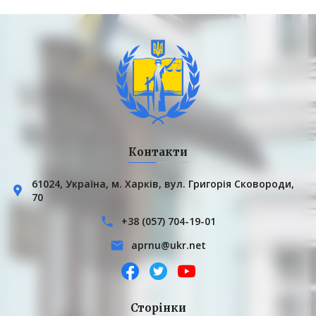
Контакти
61024, Українa, м. Харків, вул. Григорія Сковороди,
70
+38 (057) 704-19-01
aprnu@ukr.net
Сторінки