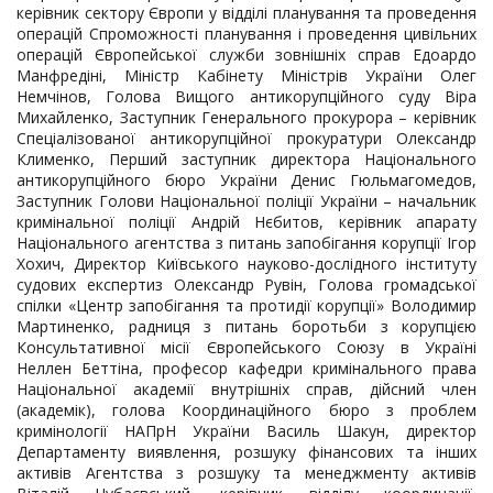
керівник сектору Європи у відділі планування та проведення
операцій Спроможності планування і проведення цивільних
операцій Європейської служби зовнішніх справ Едоардо
Манфредіні, Міністр Кабінету Міністрів України Олег
Немчінов, Голова Вищого антикорупційного суду Віра
Михайленко, Заступник Генерального прокурора – керівник
Спеціалізованої антикорупційної прокуратури Олександр
Клименко, Перший заступник директора Національного
антикорупційного бюро України Денис Гюльмагомедов,
Заступник Голови Національної поліції України – начальник
кримінальної поліції Андрій Нєбитов, керівник апарату
Національного агентства з питань запобігання корупції Ігор
Хохич, Директор Київського науково-дослідного інституту
судових експертиз Олександр Рувін, Голова громадської
спілки «Центр запобігання та протидії корупції» Володимир
Мартиненко, радниця з питань боротьби з корупцією
Консультативної місії Європейського Союзу в Україні
Неллен Беттіна, професор кафедри кримінального права
Національної академії внутрішніх справ, дійсний член
(академік), голова Координаційного бюро з проблем
кримінології НАПрН України Василь Шакун, директор
Департаменту виявлення, розшуку фінансових та інших
активів Агентства з розшуку та менеджменту активів