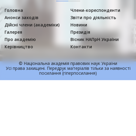
Головна
Члени-кореспонденти
Анонси заходів
Звіти про діяльність
Дійсні члени (академіки)
Новини
Галерея
Президія
Про академію
Вісник НАПрН України
Керівництво
Контакти
© Національна академія правових наук України
Усi права захищенi. Передрук матерiалiв тільки за наявності
посилання (гіперпосилання)