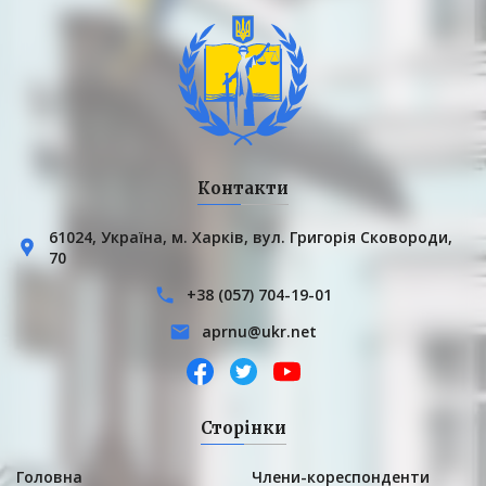
Контакти
61024, Українa, м. Харків, вул. Григорія Сковороди,
70
+38 (057) 704-19-01
aprnu@ukr.net
Сторінки
Головна
Члени-кореспонденти