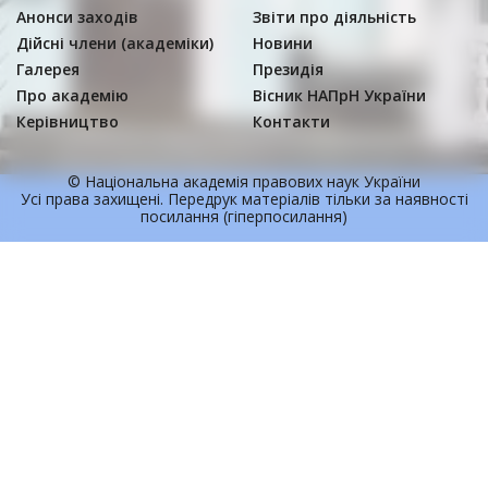
Анонси заходів
Звіти про діяльність
Дійсні члени (академіки)
Новини
Галерея
Президія
Про академію
Вісник НАПрН України
Керівництво
Контакти
© Національна академія правових наук України
Усi права захищенi. Передрук матерiалiв тільки за наявності
посилання (гіперпосилання)