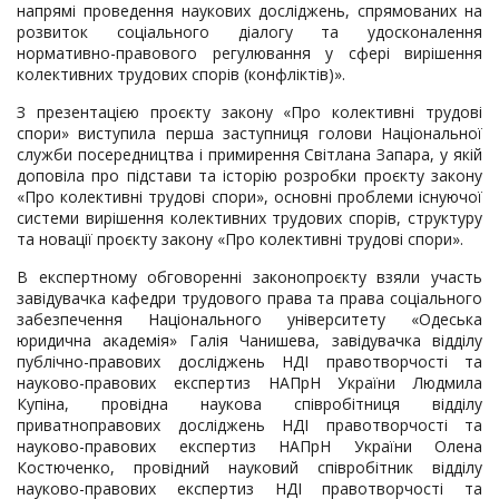
напрямі проведення наукових досліджень, спрямованих на
розвиток соціального діалогу та удосконалення
нормативно-правового регулювання у сфері вирішення
колективних трудових спорів (конфліктів)».
З презентацією проєкту закону «Про колективні трудові
спори» виступила перша заступниця голови Національної
служби посередництва і примирення Світлана Запара, у якій
доповіла про підстави та історію розробки проєкту закону
«Про колективні трудові спори», основні проблеми існуючої
системи вирішення колективних трудових спорів, структуру
та новації проєкту закону «Про колективні трудові спори».
В експертному обговоренні законопроєкту взяли участь
завідувачка кафедри трудового права та права соціального
забезпечення Національного університету «Одеська
юридична академія» Галія Чанишева, завідувачка відділу
публічно-правових досліджень НДІ правотворчості та
науково-правових експертиз НАПрН України Людмила
Купіна, провідна наукова співробітниця відділу
приватноправових досліджень НДІ правотворчості та
науково-правових експертиз НАПрН України Олена
Костюченко, провідний науковий співробітник відділу
науково-правових експертиз НДІ правотворчості та