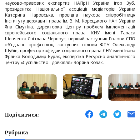
науково-правових експертиз НАПрН України Ігор Зуб,
президентка Національної асоціації медіаторів України
Катерина Наровська, провідна наукова співробітниця
Інституту держави і права ім. В. М. Корецького НАН України
Яна Сімутіна, директорка Центру проблем імплементації
європейського соціального права КНУ імені Тараса
Шевченка Світлана Черноус, перший заступник Голови СПО
об’єднань профспілок, заступник голови ФПУ Олександр
Шубін, професор кафедри соціального права ЛНУ імені Івана
Франка Володимир Бурак, експертка Ресурсно-аналітичного
центру «Суспільство і довкілля» Зоряна Козак.
Поділитися:
Рубрика