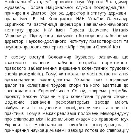
Національної академії правових наук України Володимир
Журавель, Голова Національної служби посередництва і
примирення Дмитро Кухнюк, директор Інституту держави і
права імені В. М. Корецького НАН України Олександр
Скрипнюк та заступниця директора Навчально-наукового
інституту права КНУ імені Тараса Шевченка Наталія
Мельничук. Підведення підсумків обговорення забезпечив
директор Науково-дослідного інституту правотворчості та
науково-правових експертиз НАПрН України Олексій Кот.
У своєму виступі Володимир Журавель зазначив, що
«вагомого значення набуває потреба нормативно-
правового забезпечення вирішення колективних трудових
спорів (конфліктів). Тому, як ніколи, на часі постає питання
вдосконалення законодавства України про соціальний
діалог та колективні трудові спори та його адаптації до
законодавства Європейського Союзу, зокрема розробка
проєкту Закону України «Про колективні трудові спори».
Водночас зазначені реформаторські заходи мають
відбуватися із залученням провідних учених та юристів-
практиків. Тому в межах реалізації положень Меморандуму
про співпрацю між Національною академією правових наук
України та Національною службою посередництва і
примирення науковці Академії завжди готові до співпраці у