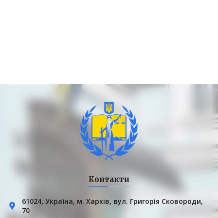
Контакти
61024, Українa, м. Харків, вул. Григорія Сковороди,
70