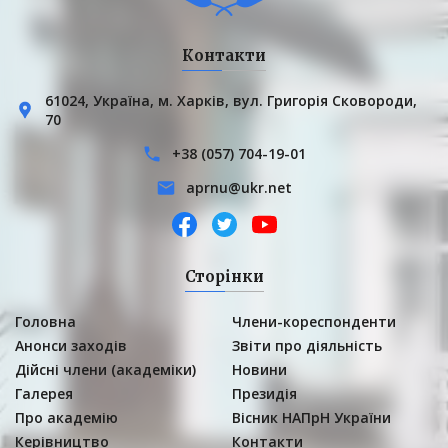
Контакти
61024, Українa, м. Харків, вул. Григорія Сковороди,
70
+38 (057) 704-19-01
aprnu@ukr.net
Сторінки
Головна
Члени-кореспонденти
Анонси заходів
Звіти про діяльність
Дійсні члени (академіки)
Новини
Галерея
Президія
Про академію
Вісник НАПрН України
Керівництво
Контакти