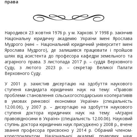
права
Народився 23 жовтня 1976 р. у м. Харкові. У 1998 р. закінчив
Національну юридичну академію України імені Ярослава
Мудрого (нині – Національний юридичний університет імені
Ярослава Мудрого), де залишився працювати і пройшов
шлях від асистента до професора кафедри земельного та
аграрного права. З листопада 2017 р. – суддя Верховного
Суду, з лютого 2023 р. – секретар Великої Палати
Верховного Суду.
У 2001 р. захистив дисертацію на здобуття наукового
ступеня кандидата юридичних наук на тему: «Правові
проблеми становлення сільськогосподарських кооперативів
в умовах ринкової економіки України» (спеціальність
12.00.06), у 2007 р. – дисертацію на здобуття наукового
ступеня доктора юридичних наук на тему: «Аграрні
правовідносини в Україні» (спеціальність 12.00.06). Науковий
ступінь доктора юридичних наук присуджено у 2008 р., вчене
звання професора присвоєно у 2014 р. Обраний членом-
кореспондентом Національної академії правових наук