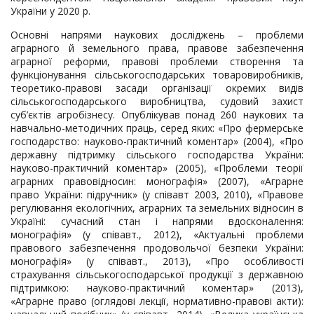
України у 2020 р.
Основні напрями наукових досліджень – проблеми
аграрного й земельного права, правове забезпечення
аграрної реформи, правові проблеми створення та
функціонування сільськогосподарських товаровиробників,
теоретико-правові засади організації окремих видів
сільськогосподарського виробництва, судовий захист
суб’єктів агробізнесу. Опублікував понад 260 наукових та
навчально-методичних праць, серед яких: «Про фермерське
господарство: науково-практичний коментар» (2004), «Про
державну підтримку сільського господарства України:
науково-практичний коментар» (2005), «Проблеми теорії
аграрних правовідносин: монографія» (2007), «Аграрне
право України: підручник» (у співавт 2003, 2010), «Правове
регулювання екологічних, аграрних та земельних відносин в
Україні: сучасний стан і напрями вдосконалення:
монографія» (у співавт., 2012), «Актуальні проблеми
правового забезпечення продовольчої безпеки України:
монографія» (у співавт., 2013), «Про особливості
страхування сільськогосподарської продукції з державною
підтримкою: науково-практичний коментар» (2013),
«Аграрне право (оглядові лекції, нормативно-правові акти):