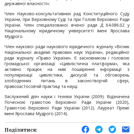
державної власності».
Член Науково-консультативних рад Конституційного Суду
України, при Верховному Суді та при Голові Верховної Ради
України. Член спеціалізованої вченої ради Д 64.086.02 у
Національному юридичному університеті імені Ярослава
Мудрого.
Член наукової ради наукового юридичного журналу «Вісник
Національної академії правових наук України», редакційної
ради журналу «Право України». Є засновником і головою
громадської організації «Цивілістична платформа», яка
активно працює на ниві поширення інформації з
популяризації цивілістики, дискусій та обговорень
злободенних питань в законотворчій сфері,
правозастосовчій практиці та науці.
Заслужений діяч науки і техніки України (2009). Відзначена
Почесною грамотою Верховної Ради України (2020),
Грамотою Верховної Ради України (2012). Лауреат Премії
імені Ярослава Мудрого (2014).
Поділитися: