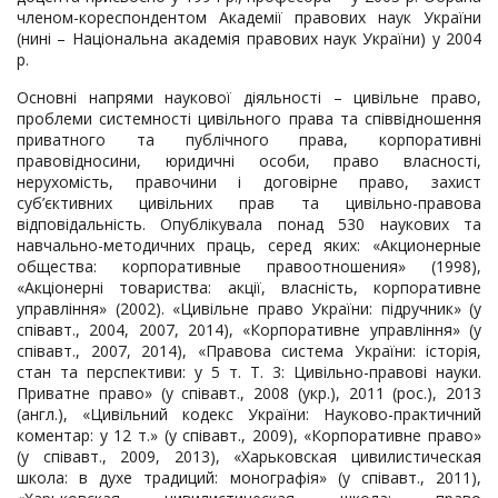
членом-кореспондентом Академії правових наук України
(нині – Національна академія правових наук України) у 2004
р.
Основні напрями наукової діяльності – цивільне право,
проблеми системності цивільного права та співвідношення
приватного та публічного права, корпоративні
правовідносини, юридичні особи, право власності,
нерухомість, правочини і договірне право, захист
суб’єктивних цивільних прав та цивільно-правова
відповідальність. Опублікувала понад 530 наукових та
навчально-методичних праць, серед яких: «Акционерные
общества: корпоративные правоотношения» (1998),
«Акціонерні товариства: акції, власність, корпоративне
управління» (2002). «Цивільне право України: підручник» (у
співавт., 2004, 2007, 2014), «Корпоративне управління» (у
співавт., 2007, 2014), «Правова система України: історія,
стан та перспективи: у 5 т. Т. 3: Цивільно-правові науки.
Приватне право» (у співавт., 2008 (укр.), 2011 (рос.), 2013
(англ.), «Цивільний кодекс України: Науково-практичний
коментар: у 12 т.» (у співавт., 2009), «Корпоративне право»
(у співавт., 2009, 2013), «Харьковская цивилистическая
школа: в духе традиций: монографія» (у співавт., 2011),