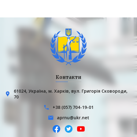
Контакти
61024, Українa, м. Харків, вул. Григорія Сковороди,
70
+38 (057) 704-19-01
aprnu@ukr.net