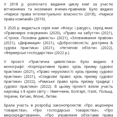
У 2018 р. розпочато видання циклу книг за участю
вітчизняних та іноземних вчених-правників. Було видано
«Нариси права інтелектуальної власності» (2018), «Нариси
права компаній» (2019).
З 2020 р. видається серія книг «Фокус і ракурс», серед яких:
«Правомірні очікування» (2020), «Право на забуття» (2021),
«Строки. Позовна давність» (2021), «Зловживання правом»
(2021), «Дифамація» (2021), «Добросовісність: доктрина &
судова практика» (2021), «Нетипові об’єкти» (2022),
«Фермерські господарства» (2022 р.).
У проєкті «Практична цивілістика» було видано 4
монографії: «Корпоративне право: крізь призму судової
практики» (2021), «Право нерухомості: крізь призму судової
практики» (2021), «Спадкове право: крізь призму судової
практики» (2022), «Римське право крізь призму традиції і
судової практики» (2022). В цьому проекті взяли участь
науковці з 8 країн світу – Німеччини, Болгарії, Італії, Польщі,
України, Китаю, Японії, Литви.
Брала участь в розробці законопроектів: «Про акціонерні
товариства», «Про господарські товариства», «Про
мікрокредитування», «Про управління об’єктами права