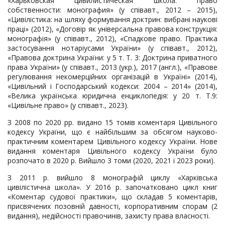
«Харьковская цивилистическая школа: право
собственности: монография» (у співавт., 2012 – 2015),
«Цивілістика: на шляху формування доктрин: вибрані наукові
праці» (2012), «Договір як універсальна правова конструкція:
монографія» (у співавт., 2012), «Спадкове право. Практика
застосування нотаріусами України» (у співавт., 2012),
«Правова доктрина України: у 5 т. Т. 3: Доктрина приватного
права України» (у співавт., 2013 (укр.), 2017 (англ.), «Правове
регулювання некомерційних організацій в Україні» (2014),
«Цивільний і Господарський кодекси: 2004 – 2014» (2014),
«Велика українська юридична енциклопедія: у 20 т. Т.9:
«Цивільне право» (у співавт., 2023).
З 2008 по 2020 рр. видано 15 томів коментаря Цивільного
кодексу України, що є найбільшим за обсягом науково-
практичним коментарем Цивільного кодексу України. Нове
видання коментаря Цивільного кодексу України було
розпочато в 2020 р. Вийшло 3 томи (2020, 2021 і 2023 роки).
З 2011 р. вийшло 8 монографій циклу «Харківська
цивілістична школа». У 2016 р. започатковано цикл книг
«Коментар судової практики», що складав 5 коментарів,
присвячених позовній давності, корпоративним спорам (2
видання), недійсності правочинів, захисту права власності.