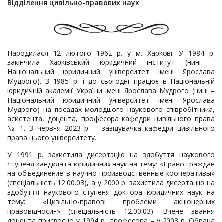
Відділення цивільно-правових наук
Народилася 12 лютого 1962 р. у м. Харкові. У 1984 р.
закінчила Харківський юридичний інститут (нині –
Національний юридичний університет імені Ярослава
Мудрого). З 1985 р. і до сьогодні працює в Національній
юридичній академії України імені Ярослава Мудрого (нині –
Національний юридичний університет імені Ярослава
Мудрого) на посадах молодшого наукового співробітника,
асистента, доцента, професора кафедри цивільного права
№ 1. З червня 2023 р. – завідувачка кафедри цивільного
права цього університету.
У 1991 р. захистила дисертацію на здобуття наукового
ступеня кандидата юридичних наук на тему: «Право граждан
на объединение в научно-производственные кооперативы»
(спеціальність 12.00.03), а у 2000 р. захистила дисертацію на
здобуття наукового ступеня доктора юридичних наук на
тему: «Цивільно-правові проблеми акціонерних
правовідносин» (спеціальність 12.00.03). Вчене звання
доцента присвоєно у 1994 р., професора – у 2003 р. Обрана