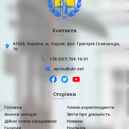
Контакти
61024, Українa, м. Харків, вул. Григорія Сковороди,
70
+38 (057) 704-19-01
aprnu@ukr.net
Сторінки
Головна
Члени-кореспонденти
Анонси заходів
Звіти про діяльність
Дійсні члени (академіки)
Новини
Галерея
Президія