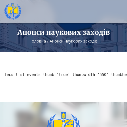
Анонси наукових заходів
Головна
/
Анонси наукових заходів
[ecs-list-events thumb='true' thumbwidth='550' thumbhe