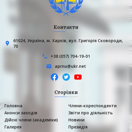
Контакти
61024, Українa, м. Харків, вул. Григорія Сковороди,
70
+38 (057) 704-19-01
aprnu@ukr.net
Сторінки
Головна
Члени-кореспонденти
Анонси заходів
Звіти про діяльність
Дійсні члени (академіки)
Новини
Галерея
Президія