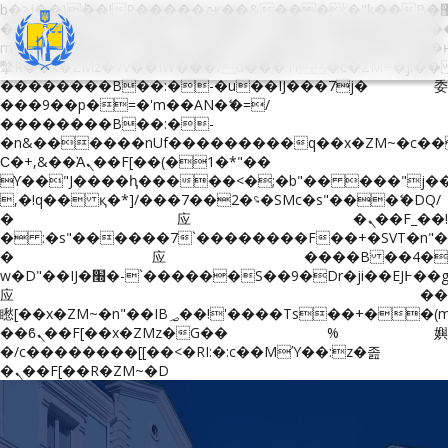
b�>j��)΄��!P�����ԫ��&���;�"k��B�޶�}
��������p�SVT�(w��ę��!j��������
m��@J����nQ+���պ��כ��7�Ma�jf��J��ͱ4j���Ѳ�
撆R��x�ZMz�7v��IW���/d��ٞ�Тז�c�ZM~�ji�� ߒ��sQz�����Ԡ��DW��3�De�n"��M�+/
��������B��:�-�u��IJ���7j�委
���9��p�=�'m��AN�ޭ�=/
��������B��:�-
�n&������nUf���������q��x�ZM~�
c�
Ϲ�+,&��Ὰܢ��F[��(�1�*"��
ϒ��"J����ԧ�����<�;�b"�� ���"j�����ܢ��F
,�!q�� қ�*]/���؝�2��7�SMc�s"���ޭ�DQ/
�应�ܢ��F_��!
� :�s"������7`��������F��+�SVT�n"��
�应����B ��4�
w�D"��IJ�׭�-`������S��9�Dr�ji��EJ߅��gJ�
应��
矁[��x�ZM~�n"��IB؃��!'����Тѕ��+��(m��IK�ʭ�/|
��ϐܢ��F[��x�ZMz�G�� %嬩
�/c��������[[��<�RI:�:c��MΎ��:z�졾
�ܢ��F[��R�ZM~�D