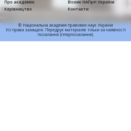
Про академію
Вісник НАПрН України
Керівництво
Контакти
© Національна академія правових наук України
Усi права захищенi. Передрук матерiалiв тільки за наявності
посилання (гіперпосилання)