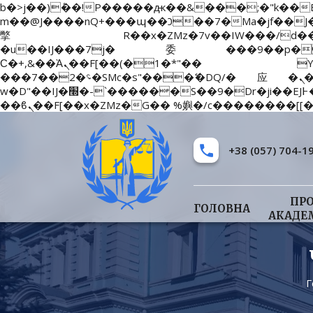
b�>j��)΄��!P�����ԫ��&���;�"k��B�޶�}��������p�SVT�(w��ę��!j��������x�
m��@J����nQ+���պ��כ��7�Ma�jf��J��ͱ4j���Ѳ�
撆R��x�ZMz�7v��IW���/d��ٞ�Тז�c�ZM~�ji�� ߒ��sQz�����Ԡ��DW��3�De�n"��M�+/��������B
�u��IJ���7j�委���9��p�=�'m�
Ϲ�+,&��Ὰܢ��F[��(�1�*"�� ϒ��"J����ԧ�����<�;�b"�� ���"j�����ܢ��F[��x� ,�!q�� қ�*]/
���؝�2��7�SMc�s"���ޭ�DQ/�应�ܢ��F_��!� :�s"������7`��������F��+�SVT�n"��IJ����nQ/�应����B ��4�
w�D"��IJ�׭�-`������S��9�Dr�ji��EJ߅��gJ�应��矁[��x�ZM~�n"��IB؃��!'����Тѕ��+��(m��IK�ʭ�/|
+38 (057) 704-1
ПР
ГОЛОВНА
АКАДЕ
Г