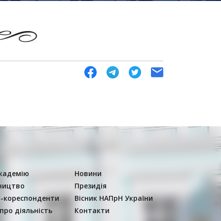
кадемію
Новини
ництво
Президія
-кореспонденти
Вісник НАПрН України
 про діяльність
Контакти