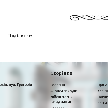
Поділитися:
Сторінки
рків, вул. Григорія
Головна
Про а
Анонси заходів
Керів
Дійсні члени
Члени
(академіки)
Звіти
Галерея