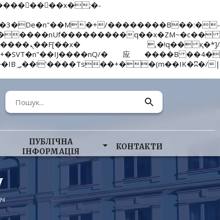
����nUf���������q��x�ZM~�
c��
ПУБЛІЧНА
КОНТАКТИ
ІНФОРМАЦІЯ
у
ич