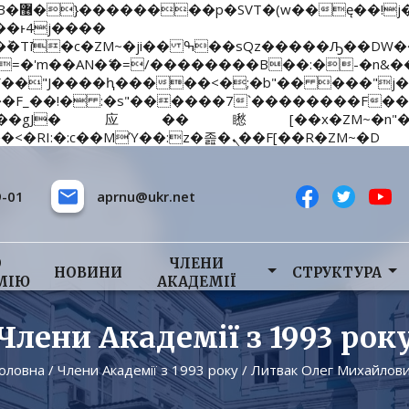
;�-
��:�-
�AN�ޭ�=/��������B��:�-�n&��
��ϐܢ��F[��x�ZMz�G�� %嬩�/c��������[[��<�RI:�:c��MΎ��:z�졾�ܢ��F[��R�ZM~�D
9-01
aprnu@ukr.net
О
ЧЛЕНИ
НОВИНИ
СТРУКТУРА
МІЮ
АКАДЕМІЇ
Члени Академії з 1993 рок
оловна
/
Члени Академії з 1993 року
/
Литвак Олег Михайлов