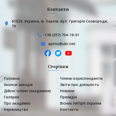
Контакти
61024, Українa, м. Харків, вул. Григорія Сковороди,
70
+38 (057) 704-19-01
aprnu@ukr.net
Сторінки
Головна
Члени-кореспонденти
Анонси заходів
Звіти про діяльність
Дійсні члени (академіки)
Новини
Галерея
Президія
Про академію
Вісник НАПрН України
Керівництво
Контакти