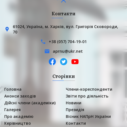
Контакти
61024, Українa, м. Харків, вул. Григорія Сковороди,
70
+38 (057) 704-19-01
aprnu@ukr.net
Сторінки
Головна
Члени-кореспонденти
Анонси заходів
Звіти про діяльність
Дійсні члени (академіки)
Новини
Галерея
Президія
Про академію
Вісник НАПрН України
Керівництво
Контакти