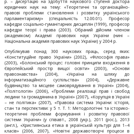
р. – дисертацію на здобуття наукового ступеня доктора
юридичних наук на тему: «Теоретичні та організаційно-
правові проблеми становлення і розвитку українського
парламентаризму» (спеціальність 12.00.01). Професор
кафедри соціально-гуманітарних дисциплін (1999), професор
кафедри теорії і права (2003). Обраний дійсним членом
(академіком) Академії правових наук України (нині –
Національна академія правових наук України) у 2004 р.
Опублікував понад 300 наукових праць, серед яких:
«Конституційне право України» (2002), «Філософія права»
(2003), «Болонський процес: головні принципи входження в
Європейський простір вищої освіти» (2003), «Основи
правознавства» (2004), «Україна на шляху до
інформатизаційного суспільства» (2004), «Державне
будівництво та місцеве самоврядування в Україні» (2004),
«Політологія» (2006), «Проблеми реалізації прав і свобод
людини та громадянина в Україні» (2007), «Корупція в Україні
– не політика» (2007), «Правова система України: історія,
стан та перспективи: у 5 т. Т. 1: Методологічні та історико-
теоретичні проблеми формування і розвитку правової
системи України» (у співавт., 2008 (укр.), 2011 (рос.), 2013
(англ.), «Християнська етика в українській культурі для 1–4
класів» (2006, 2007), «Новітні державотворчі процеси в