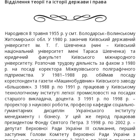
Відділення теорії та історії держави і права
Народився 8 травня 1955 р. у смт. Володарськ–Волинському
Житомирської обл. У 1980 р. закінчив Київський державний
університет ім. Т. Г. Шевченка (нині – Київський
національний університет імені Тараса Шевченка) та
юридичний факультет Київського міжнародного
університету. Розпочав трудову діяльність за фахом з 1980
р. на посаді коректора Міжвузівського поліграфічного
підприємства. У 1981–1988 рр. обіймав посаду
кореспондента газети «Машинобудівник» Київського заводу
«Більшовик». З 1988 р. по 1991 р. працював у Київському
технологічному інституті легкої промисловості на посадах
старшого викладача, доцента. З 1991 р. по 1998 р. –
проректор з наукової роботи, професор кафедри соціально-
гуманітарних дисциплін Українського інституту
менеджменту і бізнесу. У цей же період працював
президентом Фонду Святого Петра. З 1998 р. по 2002 р. –
депутат Верховної Ради України ІІІ скликання, перший
заступник Голови Комітету Верховної Ради України з