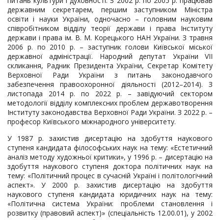
питань культури і духовності. З 2002 р. по 2005 р. працював
державним секретарем, першим заступником Міністра
освіти і науки України, одночасно – головним науковим
співробітником відділу теорії держави і права Інституту
держави і права ім. В. М. Корецького НАН України. З травня
2006 р. по 2010 р. – заступник голови Київської міської
державної адміністрації. Народний депутат України VІІ
скликання, Радник Президента України, Секретар Комітету
Верховної Ради України з питань законодавчого
забезпечення правоохоронної діяльності (2012–2014). З
листопада 2014 р. по 2022 р. – завідуючий сектором
методології відділу комплексних проблем державотворення
Інституту законодавства Верховної Ради України. З 2022 р. –
професор Київського міжнародного університету.
У 1987 р. захистив дисертацію на здобуття наукового
ступеня кандидата філософських наук на тему: «Естетичний
аналіз методу художньої критики», у 1996 р. – дисертацію на
здобуття наукового ступеня доктора політичних наук на
тему: «Політичний процес в сучасній Україні і політологічний
аспект». У 2000 р. захистив дисертацію на здобуття
наукового ступеня кандидата юридичних наук на тему:
«Політична система України: проблеми становлення і
розвитку (правовий аспект)» (спеціальність 12.00.01), у 2002