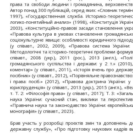
права та свободи людини і громадянина, верховенство
Автор понад 300 публікацій, серед яких: «Словник термінів
1997), «Государственная служба. Историко-теоретиче
логико-понятийный анализ» (1998), «Конституція Україн
2003), «Конституційно-правові засади становлення укра
«Правова культура в умовах становлення громадянського
соціокультурне явище: особливості юридичного підходу
(у співавт., 2002, 2009), «Правова система України: 
Методологічні та історико-теоретичні проблеми формува
співавт., 2008 (укр.), 2011 (рос.), 2013 (англ.), «П
громадянського суспільства і держави: у 2 т.» (2010)
коментар» (у співавт., 2011), «Історія вчень про державу
посібник» (у співавт., 2012), «Порівняльне правознавство:
і права: посіб.» (2012), «Правова доктрина України: у
юриспруденція» (у співавт., 2013 (укр.), 2015 (англ.), «
т. Т. 2: «Філософія права» (у співавт., 2017); Т. 3: «Зага
наука України: сучасний стан, виклики та перспективи
«Правнича наука та законодавство України: європейськ
монографія» (у співавт., 2023).
Брав участь у розробці проєктів змін та доповнень до
державну службу», «Про підготовку наукових кадрів ви