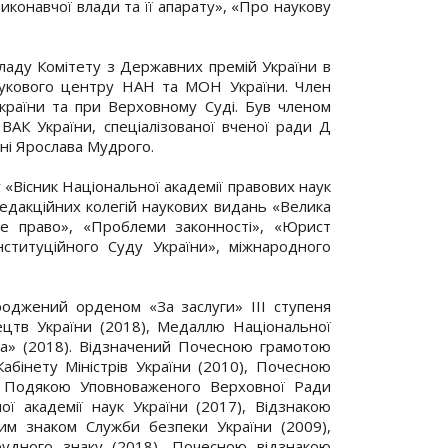
виконавчої влади та її апарату», «Про наукову
кладу Комітету з Державних премій України в
 наукового центру НАН та МОН України. Член
країни та при Верховному Суді. Був членом
ВАК України, спеціалізованої вченої ради Д
ні Ярослава Мудрого.
 «Вісник Національної академії правових наук
редакційних колегій наукових видань «Велика
ке право», «Проблеми законності», «Юрист
нституційного Суду України», міжнародного
ороджений орденом «За заслуги» III ступеня
ецтв України (2018), Медаллю Національної
ода» (2018). Відзначений Почесною грамотою
бінету Міністрів України (2010), Почесною
), Подякою Уповноваженого Верховної Ради
ї академії наук України (2017), Відзнакою
им знаком Служби безпеки України (2009),
удного знаку (2018), Почесною відзнакою