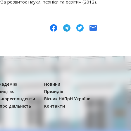
За розвиток науки, техніки та освіти» (2012).
кадемію
Новини
ництво
Президія
-кореспонденти
Вісник НАПрН України
 про діяльність
Контакти