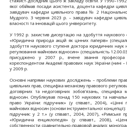
стажист-дослідник цього ж закладу освіти. У 1990–1992 р
якої обіймав посади асистента, доцента кафедри цивіл
завідувач кафедри цивільного права № 2 Національно
Мудрого. З червня 2023 р. – завідувач кафедри цивіль
власності та інновацій цього університету.
У 1992 р. захистив дисертацію на здобуття наукового
«Юридична природа акцій як цінних паперів» (спеціаль
здобуття наукового ступеня доктора юридичних наук на
регулювання майнових відносин» (спеціальність 12.00.0
присуджено у 2007 р., вчене звання професора
кореспондентом Академії правових наук України (нині –
у 2009 р.
Основні напрями наукових досліджень – проблеми право
цивільних прав, специфіка механізму правового регулюв
договірних та недоговірних зобов’язань, специфіка 
відносин. Опублікував понад 150 наукових та навчаль
право України: підручник» (у співавт., 2004), «Цінн
майнових відносин (основи інструментальної концепції): 
підручник: у 2 т.» (у співавт., 2004, 2007), «Римське п
«Юридична енциклопедія» (у співавт., 2008), «Ц
собственности сравнительно-правовой анализ: монографи