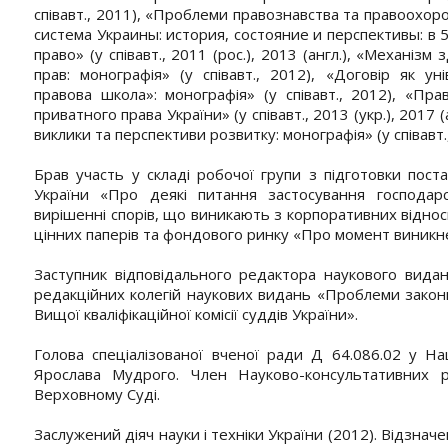
співавт., 2011), «Проблеми правознавства та правоохорон
система Украины: история, состояние и перспективы: в 5
право» (у співавт., 2011 (рос.), 2013 (англ.), «Механізм
прав: монографія» (у співавт., 2012), «Договір як ун
правова школа»: монографія» (у співавт., 2012), «Пра
приватного права України» (у співавт., 2013 (укр.), 2017 
виклики та перспективи розвитку: монографія» (у співавт.
Брав участь у складі робочої групи з підготовки пос
України «Про деякі питання застосування господар
вирішенні спорів, що виникають з корпоративних відноси
цінних паперів та фондового ринку «Про момент виникнен
Заступник відповідального редактора наукового видан
редакційних колегій наукових видань «Проблеми законно
Вищої кваліфікаційної комісії суддів України».
Голова спеціалізованої вченої ради Д 64.086.02 у На
Ярослава Мудрого. Член Науково-консультативних 
Верховному Суді.
Заслужений діяч науки і техніки України (2012). Відзна