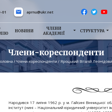
9-01
aprnu@ukr.net
О
ЧЛЕНИ
НОВИНИ
СТРУКТУРА
МІЮ
АКАДЕМІЇ
Члени-кореспонденти
Головна
/
Члени-кореспонденти
/
Яроцький Віталій Леонідов
Народився 17 липня 1962 р. у м. Гайсині Вінницької об
інститут (нині – Національний юридичний університет іме