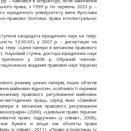
р. – навчався в аспірантурі, після закінчення
ьного права, з 1999 р. по червень 2023 р. –
го юридичного університету імені Ярослава
но-правової політики, права інтелектуальної
 ступеня кандидата юридичних наук на тему:
ність 12.00.03), у 2007 р. – дисертацію на
 тему: «Цінні папери в механізмі правового
3). Науковий ступінь доктора юридичних наук
 присвоєно у 2008 р. Обраний членом-
 Національна академія правових наук України)
вого режиму цінних паперів, інших об’єктів
ання майнових відносин, особливості окремих
механізму правового регулювання майнових
но-методичних праць, серед яких: «Сімейне
і папери в механізмі правового регулювання
монографія» (2006), «Цивільне право України:
риватне право: підручник» (у співавт., 2008),
енные бумаги и вещи как объекты права
я» (у співавт., 2011), «Право и политика» (у