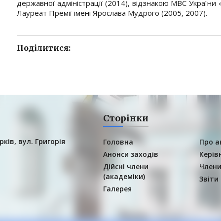
державної адміністрації (2014), відзнакою МВС України «
Лауреат Премії імені Ярослава Мудрого (2005, 2007).
Поділитися:
Сторінки
рків, вул. Григорія
Головна
Про а
Анонси заходів
Керів
Дійсні члени
Члени
(академіки)
Звіти
Галерея