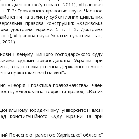
ної діяльності» (у співавт., 2011), «Правовая
 т. Т. 3: Гражданско-правовые науки. Частное
 здійснення та захисту суб’єктивних цивільних
іверсальна правова конструкція: «Харківська
вова доктрина України: 5 т. Т. 3: Доктрина
(англ.), «Правова наука України: сучасний стан,
, 2021).
танови Пленуму Вищого господарського суду
ськими судами законодавства України при
н», з підготовки рішення Державної комісії з
ня права власності на акції».
ня «Теорія і практика правознавства», член
сті», «Економічна теорія та право», «Вісник
ціональному юридичному університеті імені
рад Конституційного Суду України та при
чений Почесною грамотою Харківської обласної