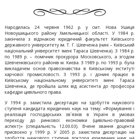
Народилась 24 червня 1962 р. у смт. Нова Ушиця
Новоушицького району Хмельницької області. У 1984 р.
закінчила з відзнакою юридичний факультет Київського
державного університету ім. Т. Г. Шевченка (нині – Київський
національний університет імені Тараса Шевченка). З 1984 р.
по 1989 р. – помічник прокурора Московського, а згодом
Шевченківського районів м. Києва. З 1989 р. по 1993 р. була
викладачем основ правознавства в Київському інституті
харчової промисловості. З 1993 р. і донині працює в
Київському національному університеті імені Тараса
Шевченка, де пройшла шлях від асистента до професора
кафедри цивільного права.
У 1994 р. захистила дисертацію на здобуття наукового
ступеня кандидата юридичних наук на тему: «Формування і
реалізація господарських зв`язків в Україні в умовах
переходу до ринкової економіки (цивільно-правовий
аспект)» (спеціальність 12.00.03). Вчене звання доцента
присвоєно у 1999 р. У 2005 р. захистила дисертацію на
здобуття наукового ступеня доктора юридичних наук на