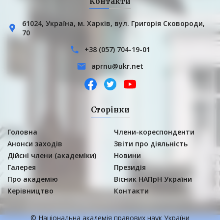
Контакти
61024, Українa, м. Харків, вул. Григорія Сковороди,
70
+38 (057) 704-19-01
aprnu@ukr.net
Сторінки
Головна
Члени-кореспонденти
Анонси заходів
Звіти про діяльність
Дійсні члени (академіки)
Новини
Галерея
Президія
Про академію
Вісник НАПрН України
Керівництво
Контакти
© Національна академія правових наук України