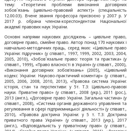
тему: «Теоретичні проблеми виконання договірних
зобов`язань (цивільно-правовий аспект)» (спеціальність
12.00.03). Вчене звання професора присвоєно у 2007 р. У
2017 р. обрана членом-кореспондентом Національної
академії правових наук України.
Основні напрями наукових досліджень – цивільне право,
договірне право, сімейне право. Автор понад 170 наукових і
навчально-методичних праць, серед яких: «Цивільне право
України: підручник» (у співавт., 1997, 1999, 2002, 2003, 2004,
2005, 2010), «Зобов`язальне право: теорія та практика» (у
співавт., 1999), «Право власності в Україні» (у співавт., 2000),
«Виконання договірних зобов’язань» (2005), «Цивільний
кодекс України: Науково-практичний коментар» (у співавт.,
2005, 2006, 2008, 2010, 2013), «Правова система України:
історія, стан та перспективи: у 5т. Т.3: Цивільно-правові
науки. Приватне право» (у співавт., 2008 (укр.), 2011 (рос.),
2013 (англ.), «Договірне право України. Загальна частина» (у
співавт., 2008), «Система органів державного управління та
регулювання в сфері підприємницької діяльності» (у співавт.,
2010), «Правова доктрина України: у 5 т. Т.3: Доктрина
приватного права України» (у співавт., 2013 (укр.), 2017
(англ.), «Відповідальність у приватному праві» (у співавт.,