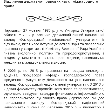
Відділення державно-правових наук і міжнародного
права
Народився 27 жовтня 1980 р. у м. Ужгород Закарпатської
області. У 2002 р. закінчив Державний вищий навчальний
заклад «Ужгородський національний університет» із
відзнакою, після чого вступив до аспірантури та паралельно
працював у секретаріаті Комітету Верховної Ради України з
питань екологічної політики та природокористування, а
згодом у Комітеті з питань прав людини, національних
меншин та міжнаціональних відносин.
З 2006 р. по 2013 р. працював на посадах викладача,
доцента, професора кафедри господарського права
юридичного факультету Державного вищого навчального
закладу «Ужгородський національний університет». З 2013 р.
– декан факультету європейського права та правознавства,
одночасно завідувач кафедри фінансового, інформаційного
та європейського публічного права Державного вищого
навчального закладу «Ужгородський національний
університет». З січня по березень 2015 р. – проректор з