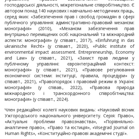
господарської діяльності, міжрегіональне співробітництво. Є
автором понад 140 наукових і навчально-методичних праць,
серед яких: «Забезпечення прав і свобод громадян в сфері
публічного управління: адміністративно-правовий механізм:
монографія» (2010), «Механізм забезпечення прав
внутрішньо переміщених осіб: національний та міжнародний
аспекти: монографія» (у співавт., 2017), «Einfuhrung in das
ukrainische Recht» (у співавт., 2020), «Public institute of
environmental impact assessment. Entrepreneurship, Economy
and Law» (у співавт., 2021), «Захист прав людини у
публічному управлінні: євроінтеграційний контекст:
монографія» (у співавт., 2021), «Правове регулювання
економічної системи: інституції, правила, процедури» (у
співавт., 2021), «Правопорядок і правовий режим в Україні:
монографія» (у співав., 2022), «Правова природа
міжнародного і транскордонного співробітництва:
монографія» (у співавт., 2024).
Член редакційної колегії наукових видань: «Науковий вісник
Ужгородського національного університету. Серія: Право»,
«Актуальні проблеми правознавства», «Порівняльно-
аналітичне право», «Право та юстиція», «Visegrad Journal on
Human Rights», «Конституційно-правові академічні студії».