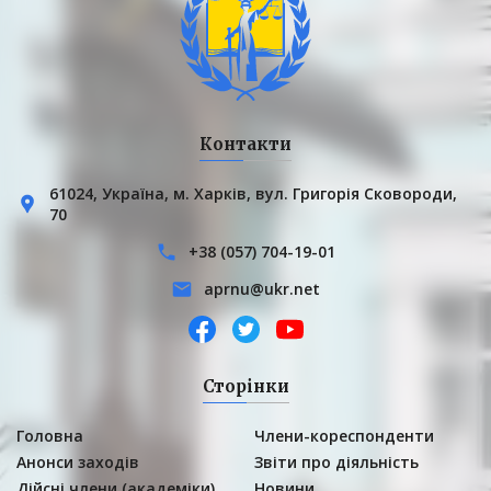
Контакти
61024, Українa, м. Харків, вул. Григорія Сковороди,
70
+38 (057) 704-19-01
aprnu@ukr.net
Сторінки
Головна
Члени-кореспонденти
Анонси заходів
Звіти про діяльність
Дійсні члени (академіки)
Новини